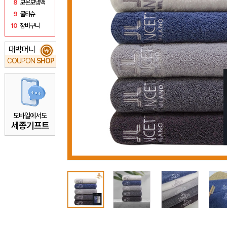
8
보온보냉백
9
물티슈
10
장바구니
대박머니
₩
COUPON
SHOP
모바일에서도
세종기프트