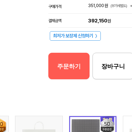
351,000
원
(부가세별도)
구매가격
392,150
결제금액
원
최저가 보장제 신청하기
〉
주문하기
장바구니