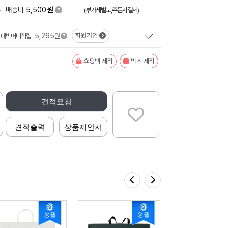
원
+
배송비
5,500
(부가세별도,주문시결제)
5,265
회원가입
대박머니적립
원
쇼핑백 제작
박스 제작
견적요청
견적출력
상품제안서