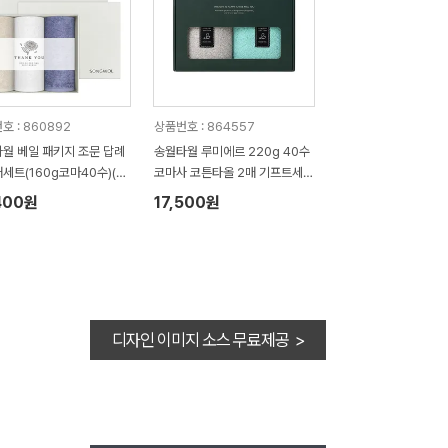
호 : 860892
상품번호 : 864557
월 베일 패키지 조문 답례
송월타월 루미에르 220g 40수
매세트(160g코마40수)(쇼
코마사 코튼타올 2매 기프트세트
증정)
선물 답례품
400원
17,500원
디자인 이미지 소스 무료제공 >