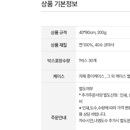
상품 기본정보
상품 규격
40*80cm, 200g
상품 재질
면 100%, 40수 코마사
박스포장수량
1박스 30개
케이스
자체 종이케이스 , 그 외 케이스 
별도여부
* 추가주문사양 별도산정 : 인쇄,
비
※ 인쇄,도수,수량에 따라 가격 변
화 상담 바랍니다.
주문안내
자수시안,나염도수 추가시 별도