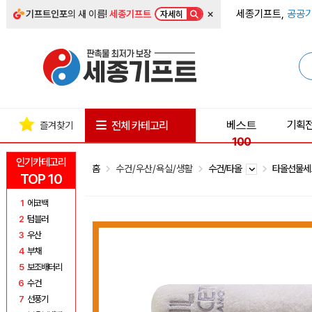
×
세종기프트,
공공기
기프트인포
의 새 이름!
세종기프트
자세히
베스트
기획
전체 카테고리
즐겨찾기
100
인기카테고리
홈
수건/우산/욕실/생활
수건/타올
타올선물
TOP 10
1
에코백
2
텀블러
3
우산
4
부채
5
보조배터리
6
수건
7
선풍기