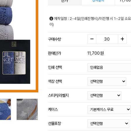
단가
11,700
견적문의
제작일정 : 2~4일(인쇄진행시)/미진행 시 1~2일 소
이)
구매수량
11,700
원
판매단가
인쇄 선택
색상 선택
스티커/라벨지
케이스
선물포장