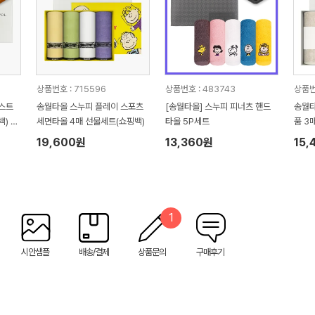
상품번호 : 715596
상품번호 : 483743
상품번
 스트
송월타올 스누피 플레이 스포츠
[송월타올] 스누피 피너츠 핸드
송월타
) 기
세면타올 4매 선물세트(쇼핑백)
타올 5P세트
품 3
핑백 
19,600원
13,360원
15,
1
시안샘플
배송/결제
상품문의
구매후기