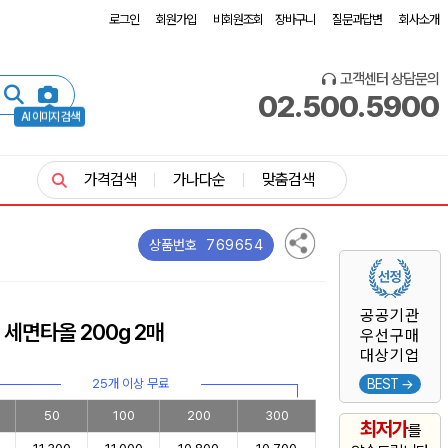
로그인
회원가입
비회원조회
장바구니
질문과답변
회사소개
고객센터 상담문의
02.500.5900
AI 이미지 검색
가격검색
가나다순
맞춤검색
769654
상품번호
공공기관
세면타올 200g 2매
우선구매
대상기업
25개 이상 무료
BEST →
50
100
200
300
최저가
를