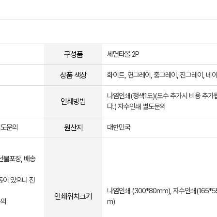
구성품
세면타올 2P
상품 색상
화이트, 연그레이, 중그레이, 진그레이, 네
나염인쇄(청색1도)(도수 추가시 비용 추가
인쇄방법
다.) 자수인쇄 별도문의
원산지
별도문의
대한민국
 선물포장, 배송
동이 있으니 전
나염인쇄 (300*80mm), 자수인쇄(165*
인쇄위치크기
문의
m)