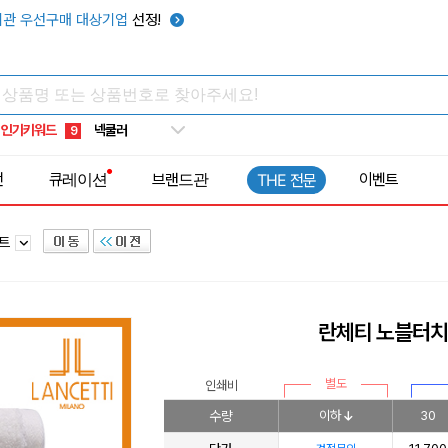
키캡
5
관 우선구매 대상기업
선정!
우산
6
텀블러
7
쿨토시
8
인기키워드
넥쿨러
9
타포린가방
10
전
큐레이션
브랜드관
이벤트
THE 전문
선풍기
1
세트
란체티 노블터치 
별도
인쇄비
수량
이하
30