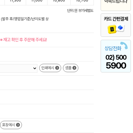
11,300
11,000
10,800
10,700
약속드립니다
단위: 원 부가세별도
카드 간편결제
요 (발주 후/영업일기준/난이도별 상
※ 재고 확인 후 주문해 주세요!
상담전화
02) 500
5900
인쇄예시
샘플
포장예시