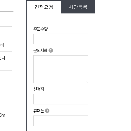
견적요청
시안등록
주문수량
이비
문의사항
됩니
신청자
휴대폰
55m