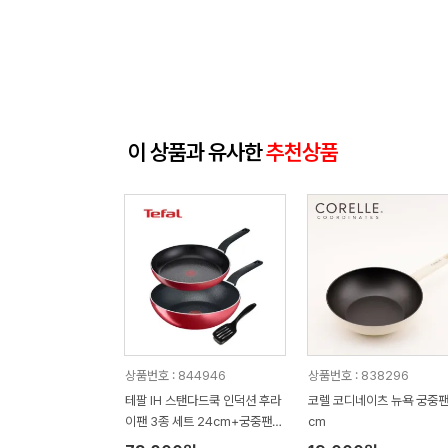
이 상품과 유사한
추천상품
상품번호 : 844946
상품번호 : 838296
테팔 IH 스탠다드쿡 인덕션 후라
코렐 코디네이츠 뉴욕 궁중팬
이팬 3종 세트 24cm+궁중팬2
cm
8cm+뒤집개