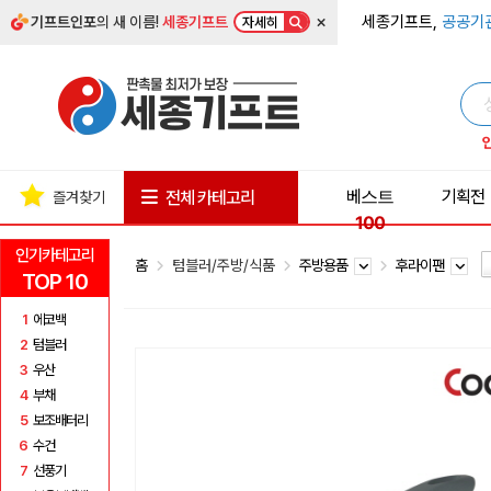
×
세종기프트,
공공기
기프트인포
의 새 이름!
세종기프트
자세히
베스트
기획전
전체 카테고리
즐겨찾기
100
인기카테고리
홈
텀블러/주방/식품
주방용품
후라이팬
TOP 10
1
에코백
2
텀블러
3
우산
4
부채
5
보조배터리
6
수건
7
선풍기