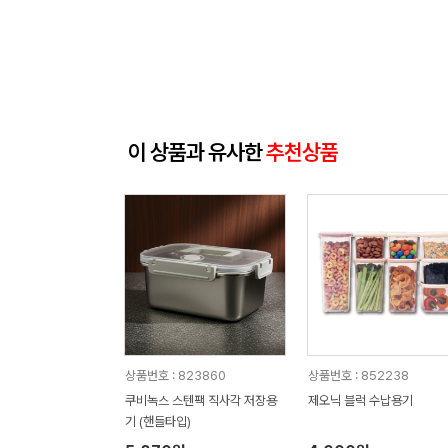
이 상품과 유사한
추천상품
상품번호 : 823860
상품번호 : 852238
쿠비녹스 스텐팩 직사각 저장용
제오닉 블럭 수납용기
기 (핸들타입)