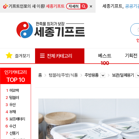
×
세종기프트,
공공기
기프트인포
의 새 이름!
세종기프트
자세히
베스트
기획전
전체 카테고리
즐겨찾기
100
인기카테고리
홈
텀블러/주방/식품
주방용품
보관/밀폐용기
TOP 10
1
에코백
2
텀블러
3
우산
4
부채
5
보조배터리
6
수건
7
선풍기