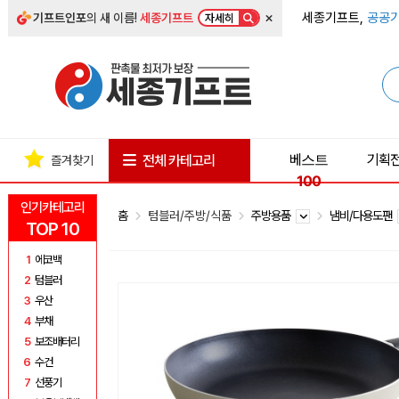
×
세종기프트,
공공기
기프트인포
의 새 이름!
세종기프트
자세히
베스트
기획
전체 카테고리
즐겨찾기
100
인기카테고리
홈
텀블러/주방/식품
주방용품
냄비/다용도팬
TOP 10
1
에코백
2
텀블러
3
우산
4
부채
5
보조배터리
6
수건
7
선풍기