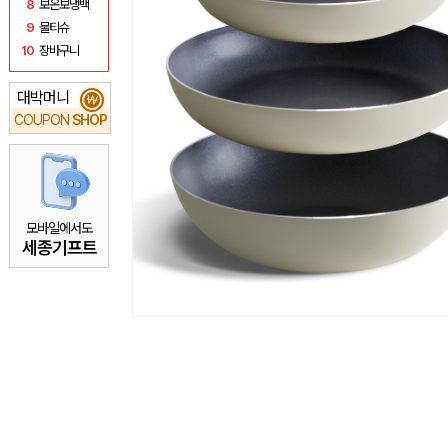
8
보온보냉백
9
물티슈
10
장바구니
대박머니
₩
COUPON
SHOP
모바일에서도
세종기프트