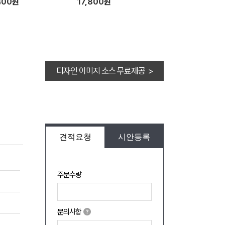
400원
17,800원
디자인 이미지 소스 무료제공 >
견적요청
시안등록
주문수량
문의사항