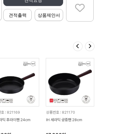
견적요청
견적출력
상품제안서
 : 821169
상품번호 : 821170
세라믹 후라이팬 24cm
IH 세라믹 궁중팬 28cm