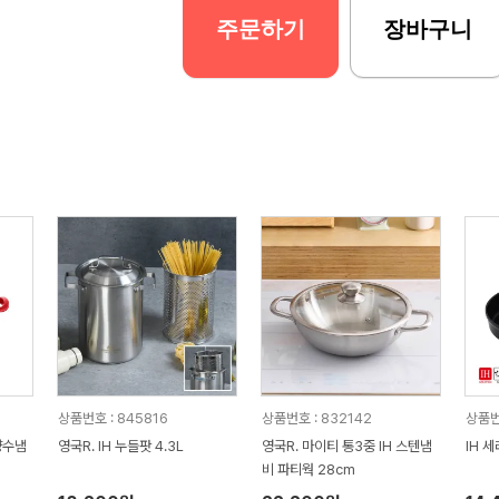
주문하기
장바구니
상품번호 : 845816
상품번호 : 832142
상품번호
양수냄
영국R. IH 누들팟 4.3L
영국R. 마이티 통3중 IH 스텐냄
IH 
비 파티웍 28cm