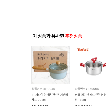
이 상품과 유사한
추천상품
상품번호 : 819945
상품번호 : 859996
IH 세라믹 함마톤 편수찜기냄비
테팔 에디션 레드 인덕션 
세트 20cm
비 18cm