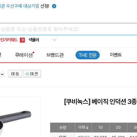
키캡
5
관 우선구매 대상기업
선정!
우산
6
텀블러
7
쿨토시
8
인기키워드
넥쿨러
9
타포린가방
10
전
큐레이션
브랜드관
이벤트
THE 전문
선풍기
1
[쿠비녹스] 베이직 인덕션 3
수량
이하
10
20
3