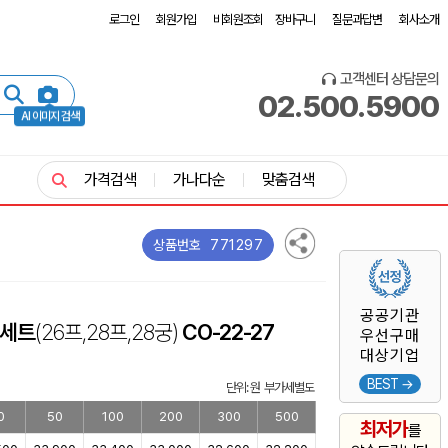
로그인
회원가입
비회원조회
장바구니
질문과답변
회사소개
고객센터 상담문의
02.500.5900
AI 이미지 검색
가격검색
가나다순
맞춤검색
771297
상품번호
공공기관
종세트
(26프,28프,28궁)
CO-22-27
우선구매
대상기업
BEST →
단위: 원 부가세별도
0
50
100
200
300
500
최저가
를