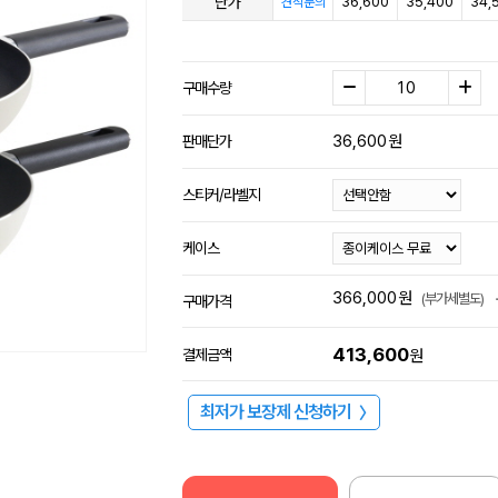
단가
36,600
35,400
34,
견적문의
구매수량
36,600
원
판매단가
스티커/라벨지
케이스
366,000
원
(부가세별도)
구매가격
413,600
결제금액
원
최저가 보장제 신청하기
〉