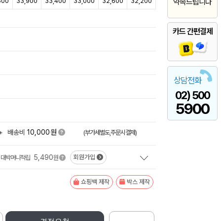
500
33,900
33,400
33,000
32,600
32,200
약속드립니다
카드 간편결제
상담전화
02) 500
5900
원
+
배송비
10,000
(부가세별도,주문시결제)
5,490
회원가입
대박머니적립
원
쇼핑백 제작
박스 제작