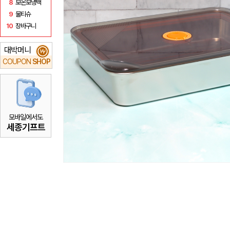
8
보온보냉백
9
물티슈
10
장바구니
대박머니
₩
COUPON
SHOP
모바일에서도
세종기프트