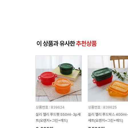
이 상품과 유사한
추천상품
상품번호 : 839624
상품번호 : 839625
실리 젤리 푸드팟 550ml-3p세
실리 젤리 푸드박스 400ml-
트(오렌지+그린+레드)
세트(오렌지+그린+레드)