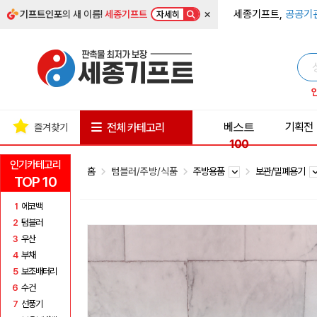
×
세종기프트,
공공기
기프트인포
의 새 이름!
세종기프트
자세히
베스트
기획전
전체 카테고리
즐겨찾기
100
인기카테고리
홈
텀블러/주방/식품
주방용품
보관/밀폐용기
TOP 10
1
에코백
2
텀블러
3
우산
4
부채
5
보조배터리
6
수건
7
선풍기