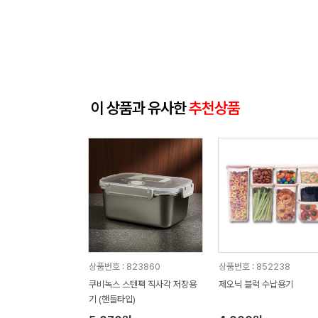
이 상품과 유사한
추천상품
상품번호 : 823860
상품번호 : 852238
쿠비녹스 스텐팩 직사각 저장용
제오닉 블럭 수납용기
기 (핸들타입)