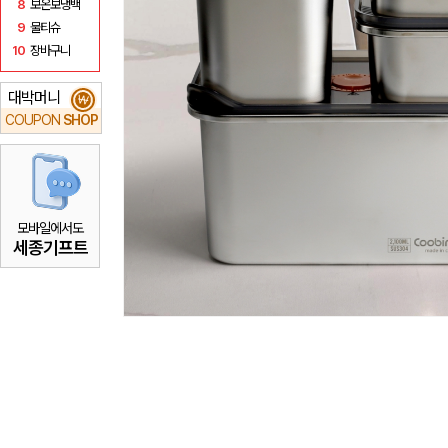
8
보온보냉백
9
물티슈
10
장바구니
대박머니
₩
COUPON
SHOP
모바일에서도
세종기프트