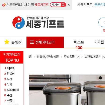
×
세종기프트,
공공기
기프트인포
의 새 이름!
세종기프트
자세히
베스트
기획전
전체 카테고리
즐겨찾기
100
인기카테고리
홈
텀블러/주방/식품
주방용품
보관/밀폐용기
TOP 10
1
에코백
2
텀블러
3
우산
4
부채
5
보조배터리
6
수건
7
선풍기