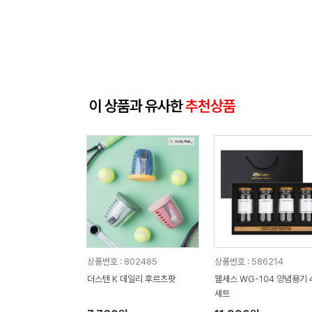
이 상품과 유사한
추천상품
상품번호 : 802485
상품번호 : 586214
더스텐 K 데일리 후르츠팟
웰세스 WG-104 양념용기 
세트