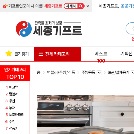
×
세종기프트,
공공기
기프트인포
의 새 이름!
세종기프트
자세히
베스트
기획전
전체 카테고리
즐겨찾기
100
인기카테고리
홈
텀블러/주방/식품
주방용품
보관/밀폐용기
TOP 10
1
에코백
2
텀블러
3
우산
4
부채
5
보조배터리
6
수건
7
선풍기