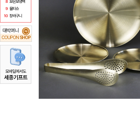
8
보온보냉백
9
물티슈
10
장바구니
대박머니
₩
COUPON
SHOP
모바일에서도
세종기프트