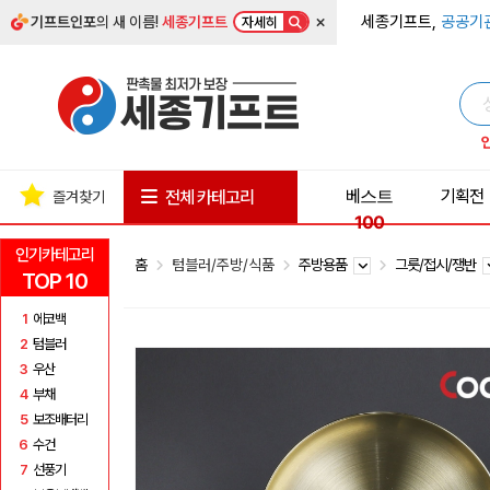
×
세종기프트,
공공기
기프트인포
의 새 이름!
세종기프트
자세히
베스트
기획전
전체 카테고리
즐겨찾기
100
인기카테고리
홈
텀블러/주방/식품
주방용품
그릇/접시/쟁반
TOP 10
1
에코백
2
텀블러
3
우산
4
부채
5
보조배터리
6
수건
7
선풍기