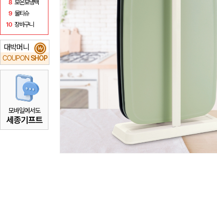
8
보온보냉백
9
물티슈
10
장바구니
대박머니
₩
COUPON
SHOP
모바일에서도
세종기프트