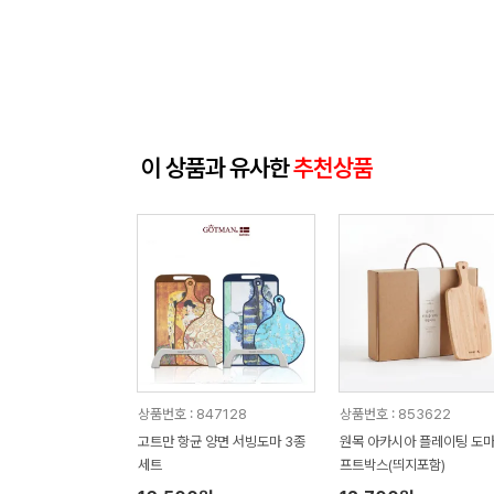
이 상품과 유사한
추천상품
상품번호 : 847128
상품번호 : 853622
고트만 항균 양면 서빙도마 3종
원목 아카시아 플레이팅 도마
세트
프트박스(띄지포함)