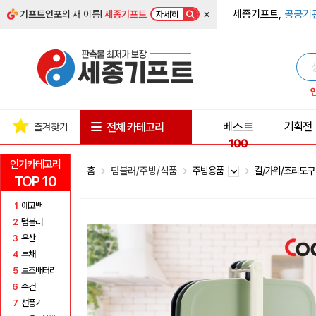
×
세종기프트,
공공기
기프트인포
의 새 이름!
세종기프트
자세히
베스트
기획전
전체 카테고리
즐겨찾기
100
인기카테고리
홈
텀블러/주방/식품
주방용품
칼/가위/조리도
TOP 10
1
에코백
2
텀블러
3
우산
4
부채
5
보조배터리
6
수건
7
선풍기