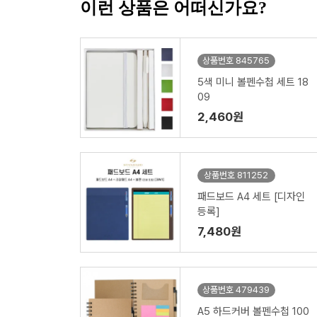
이런 상품은 어떠신가요?
상품번호 845765
5색 미니 볼펜수첩 세트 18
09
2,460원
상품번호 811252
패드보드 A4 세트 [디자인
등록]
7,480원
상품번호 479439
A5 하드커버 볼펜수첩 100