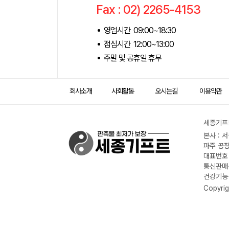
Fax : 02) 2265-4153
영업시간 09:00~18:30
점심시간 12:00~13:00
주말 및 공휴일 휴무
회사소개
사회활동
오시는길
이용약관
세종기프트
본사 : 
파주 공장
대표번호 :
통신판매신
건강기능식
Copyrig