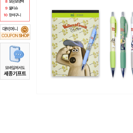
8
보온보냉백
9
물티슈
10
장바구니
대박머니
₩
COUPON
SHOP
모바일에서도
세종기프트