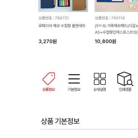
상품번호 : 789721
상품번호 : 760119
로페리아 메모 수첩형 볼펜세트
(SY-9) 가죽메모패드(리갈
A5+수첩형인덱스포스트잇(
합형) 세트
3,270원
10,800원
상품정보
기본정보
상세설명
인쇄샘플
상품 기본정보