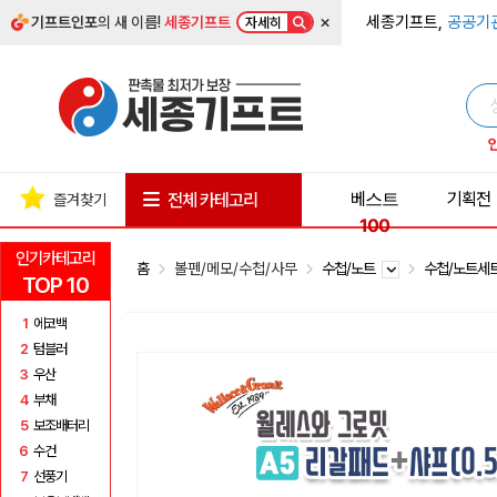
×
세종기프트,
공공기
기프트인포
의 새 이름!
세종기프트
자세히
베스트
기획전
전체 카테고리
즐겨찾기
100
인기카테고리
홈
볼펜/메모/수첩/사무
수첩/노트
수첩/노트세
TOP 10
1
에코백
2
텀블러
3
우산
4
부채
5
보조배터리
6
수건
7
선풍기