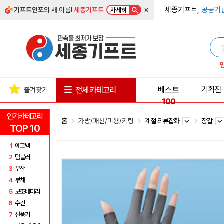
×
세종기프트,
공공기
기프트인포
의 새 이름!
세종기프트
자세히
베스트
기획전
전체 카테고리
즐겨찾기
100
인기카테고리
홈
가방/패션/미용/키링
계절 의류잡화
장갑
TOP 10
1
에코백
2
텀블러
3
우산
4
부채
5
보조배터리
6
수건
7
선풍기