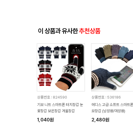
이 상품과 유사한
추천상품
상품번호 : 824590
상품번호 : 536186
기모 니트 스마트폰 터치장갑 눈
에디스 고급 소프트 스마트폰
꽃장갑 보온장갑 겨울장갑
모장갑 (남성용/여성용)
1,040원
2,480원