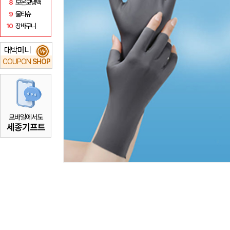
8
보온보냉백
9
물티슈
10
장바구니
대박머니
₩
COUPON
SHOP
모바일에서도
세종기프트