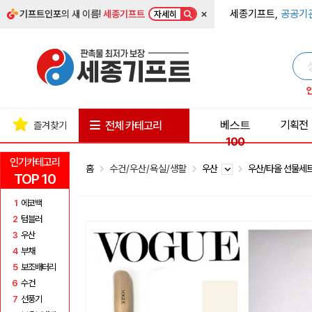
×
세종기프트,
공공기
기프트인포
의 새 이름!
세종기프트
자세히
베스트
기획전
전체 카테고리
즐겨찾기
100
인기카테고리
홈
수건/우산/욕실/생활
우산
우산/타올 선물세
TOP 10
1
에코백
2
텀블러
3
우산
4
부채
5
보조배터리
6
수건
7
선풍기