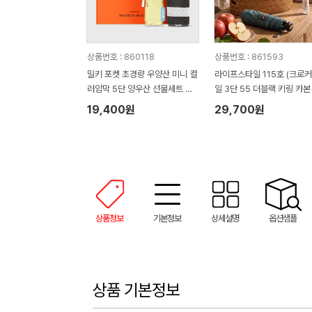
상품번호 : 860118
상품번호 : 861593
밀키 포켓 초경량 우양산 미니 컬
라이프스타일 115호 (크로
러암막 5단 양우산 선물세트 답
일 3단 55 더블랙 키링 카본
례품+무한타올세트 그레이 모달
림 암막 양우산 VIP+쿨링선
19,400원
29,700원
180g 수건세트
기)
상품정보
기본정보
상세설명
옵션샘플
상품 기본정보