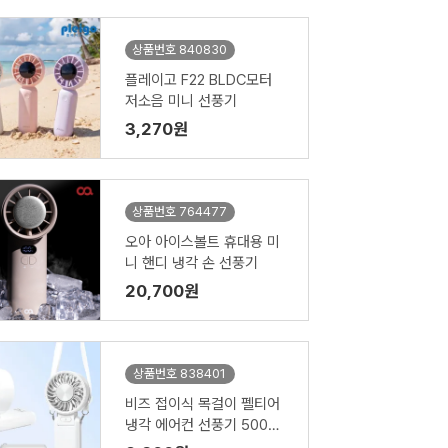
상품번호 840830
플레이고 F22 BLDC모터
저소음 미니 선풍기
3,270원
상품번호 764477
오아 아이스볼트 휴대용 미
니 핸디 냉각 손 선풍기
20,700원
상품번호 838401
비즈 접이식 목걸이 펠티어
냉각 에어컨 선풍기 5000
mAh