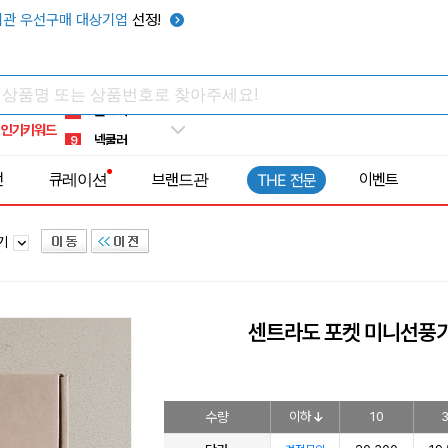
키캡
5
관 우선구매 대상기업
선정!
우산
6
텀블러
7
쿨토시
8
인기키워드
넥쿨러
9
타포린가방
10
전
큐레이션
브랜드관
이벤트
THE 전문
선풍기
1
풍기
센트라도 포켓 미니선풍기
수량
이하
10