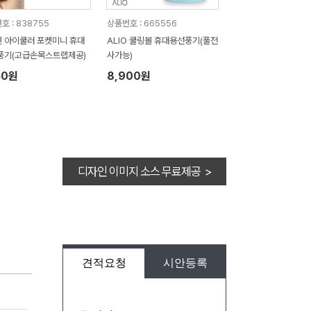
호 : 838755
상품번호 : 665556
 아이쿨러 포켓미니 휴대
ALIO 쿨링볼 휴대용선풍기(풀전
풍기(고급손목스트랩제공)
사가능)
50원
8,900원
디자인 이미지 소스 무료제공 >
견적요청
시안등록