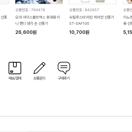
상품번호 : 764478
상품번호 : 842657
상품번
 선풍
오아 아이스볼트맥스 휴대용 미
슈틸루스터 터빈 에어컨 선풍기
이노젠
니 핸디 냉각 손 선풍기
ST-SAF100
용 선
26,600원
10,700원
5,1
배송/결제
상품문의
구매후기