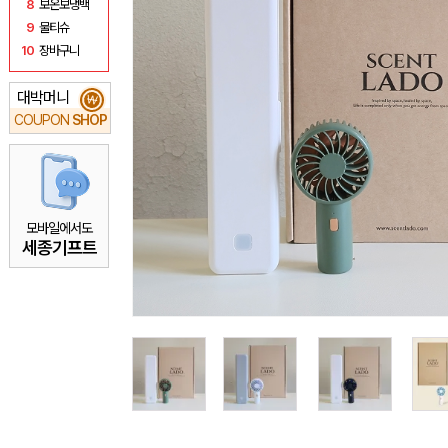
8
보온보냉백
9
물티슈
10
장바구니
대박머니
₩
COUPON
SHOP
모바일에서도
세종기프트