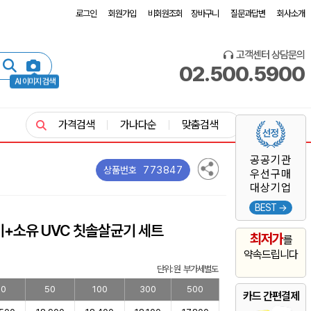
로그인
회원가입
비회원조회
장바구니
질문과답변
회사소개
고객센터 상담문의
02.500.5900
AI 이미지 검색
가격검색
가나다순
맞춤검색
공공기관
773847
상품번호
우선구매
대상기업
BEST →
+소유 UVC 칫솔살균기 세트
최저가
를
약속드립니다
단위: 원 부가세별도
30
50
100
300
500
카드 간편결제