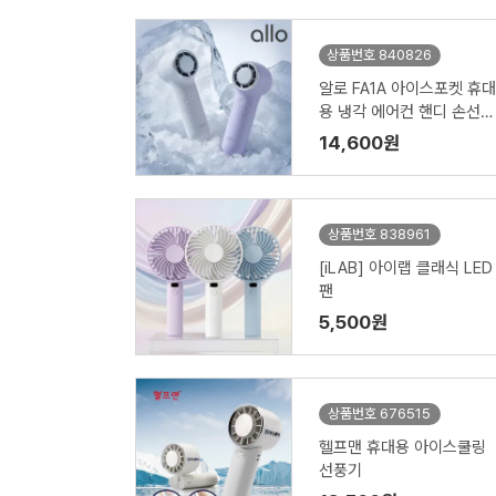
상품번호 840826
알로 FA1A 아이스포켓 휴대
용 냉각 에어컨 핸디 손선풍
기
14,600원
상품번호 838961
[iLAB] 아이랩 클래식 LED
팬
5,500원
상품번호 676515
헬프맨 휴대용 아이스쿨링
선풍기