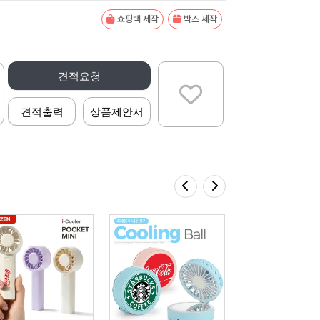
쇼핑백 제작
박스 제작
견적요청
견적출력
상품제안서