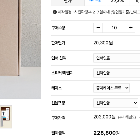
단가
20,300
19
견적문의
제작일정 : 시안확정후 2-7일이내 (영업일기준/난이도
구매수량
20,300
원
판매단가
인쇄 선택
스티커/라벨지
케이스
선물포장
203,000
원
(부가세별도)
구매가격
228,800
결제금액
원