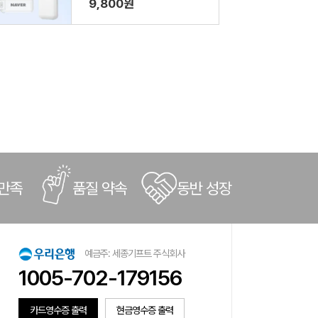
9,800원
 만족
품질 약속
동반 성장
예금주: 세종기프트 주식회사
1005-702-179156
카드영수증 출력
현금영수증 출력