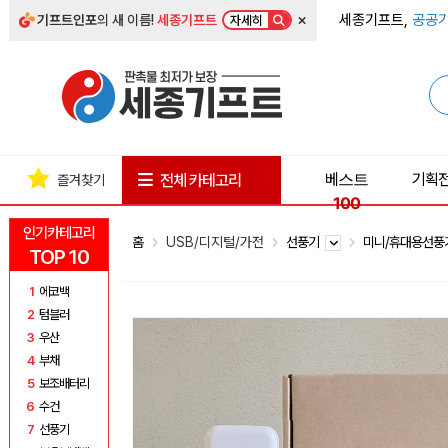
×
세종기프트,
공공기
기프트인포
의 새 이름!
세종기프트
자세히
베스트
기획
전체 카테고리
즐겨찾기
100
인기카테고리
홈
USB/디지털/가전
선풍기
미니/휴대용선
TOP 10
1
에코백
2
텀블러
3
우산
4
부채
5
보조배터리
6
수건
7
선풍기