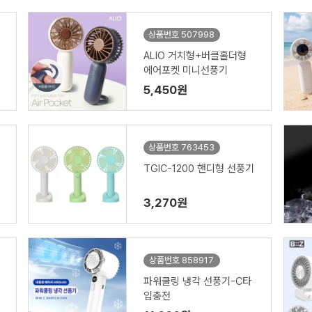
상품번호 507998
ALIO 거치형+버클홀더형
에어포켓 미니선풍기
5,450원
상품번호 763453
TGIC-1200 핸디형 선풍기
3,270원
상품번호 858917
파워쿨링 냉각 선풍기-C타
입충전