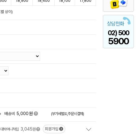
,500
18,900
18,400
18,100
17,800
별 상이)
상담전화
02) 500
5900
원
+
배송비
5,000
(부가세별도,주문시결제)
3,045
회원가입
대박머니적립
원