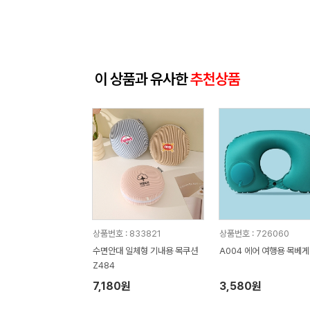
이 상품과 유사한
추천상품
상품번호 : 833821
상품번호 : 726060
수면안대 일체형 기내용 목쿠션
A004 에어 여행용 목베게
Z484
7,180원
3,580원