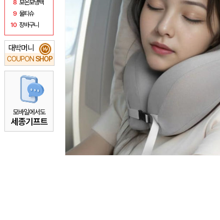
8
보온보냉백
9
물티슈
10
장바구니
대박머니
₩
COUPON
SHOP
모바일에서도
세종기프트