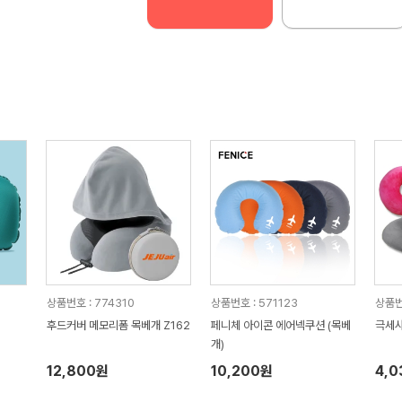
상품번호 : 774310
상품번호 : 571123
상품번
후드커버 메모리폼 목베개 Z162
페니체 아이콘 에어넥쿠션 (목베
극세사
개)
12,800원
10,200원
4,