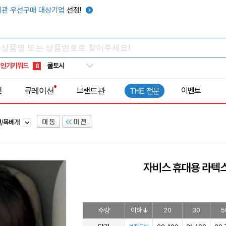
키캡
5
관 우선구매 대상기업
선정!
우산
6
텀블러
7
쿨토시
8
인기키워드
넥쿨러
9
타포린가방
10
전
큐레이션
브랜드관
이벤트
THE 전문
선풍기
1
션/목베개
자비스 휴대용 라텍
수량
이하
20
30
5