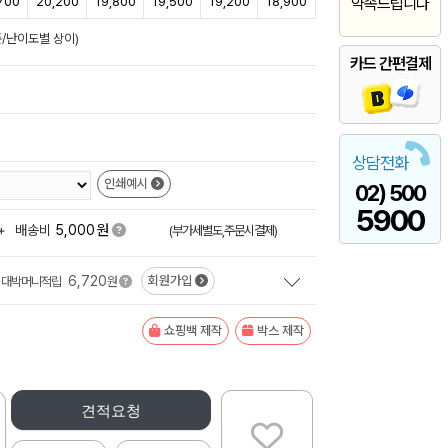
700
20,200
19,800
19,500
19,200
18,900
약속드립니다
준/난이도별 상이)
카드 간편결제
상담전화
인쇄예시
02) 500
5900
원
+
배송비
5,000
(부가세별도,주문시결제)
6,720
회원가입
대박머니적립
원
쇼핑백 제작
박스 제작
견적요청