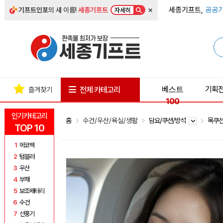
×
세종기프트,
공공기
기프트인포
의 새 이름!
세종기프트
자세히
베스트
기획
전체 카테고리
즐겨찾기
100
인기카테고리
홈
수건/우산/욕실/생활
담요/쿠션/방석
목쿠
TOP 10
1
에코백
2
텀블러
3
우산
4
부채
5
보조배터리
6
수건
7
선풍기