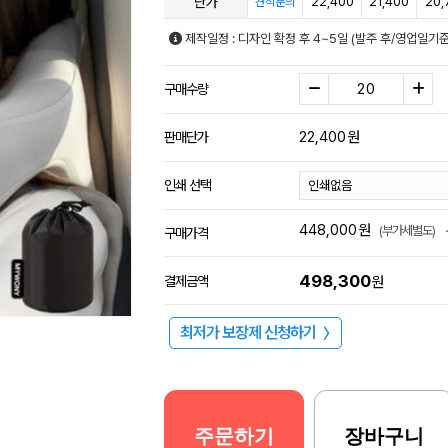
단가
22,400
21,400
20,
견적문의
제작일정 : 디자인 확정 후 4~5일 (발주 후/영업일기
구매수량
22,400
원
판매단가
인쇄 선택
448,000
원
(부가세별도)
구매가격
498,300
결제금액
원
최저가 보장제 신청하기
〉
주문하기
장바구니