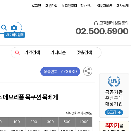
로그인
회원가입
비회원조회
장바구니
질문과답변
회사소개
고객센터 상담문의
02.500.5900
AI 이미지 검색
가격검색
가나다순
맞춤검색
773939
상품번호
공공기관
스 메모리폼 목쿠션 목베게
우선구매
대상기업
BEST →
단위: 원 부가세별도
0
100
200
300
500
1,000
최저가
를