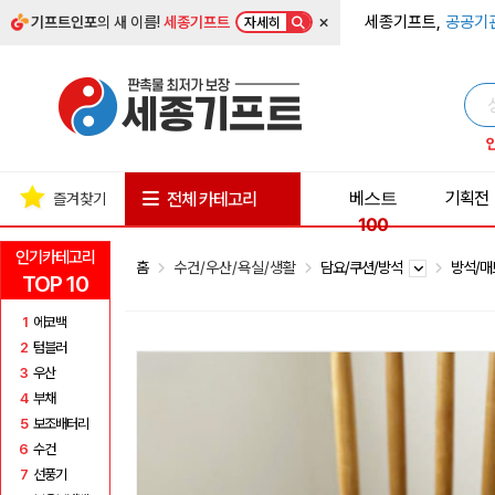
×
세종기프트,
공공기
기프트인포
의 새 이름!
세종기프트
자세히
베스트
기획전
전체 카테고리
즐겨찾기
100
인기카테고리
홈
수건/우산/욕실/생활
담요/쿠션/방석
방석/
TOP 10
1
에코백
2
텀블러
3
우산
4
부채
5
보조배터리
6
수건
7
선풍기