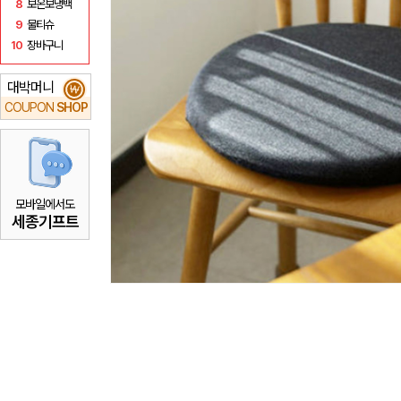
8
보온보냉백
9
물티슈
10
장바구니
대박머니
₩
COUPON
SHOP
모바일에서도
세종기프트