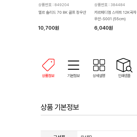
상품번호 : 849204
상품번호 : 384484
엘르 솔리드 70 8K 골프 장우산
카르페디엠 스마트 12K곡자
우산-S001 (55cm)
10,700원
6,040원
상품정보
기본정보
상세설명
인쇄샘플
상품 기본정보