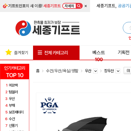
×
세종기프트,
공공기
기프트인포
의 새 이름!
세종기프트
자세히
베스트
기획전
전체 카테고리
즐겨찾기
100
인기카테고리
홈
수건/우산/욕실/생활
우산
장우산
TOP 10
1
에코백
2
텀블러
3
우산
4
부채
5
보조배터리
6
수건
7
선풍기