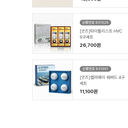
상품번호 831626
[굿즈]타이틀리스트 HVC
9구세트
26,700원
상품번호 831691
[굿즈]캘러웨이 워버드 4구
세트
11,100원