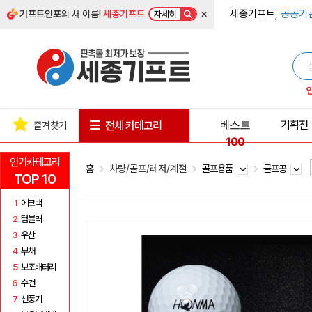
×
세종기프트,
공공기
기프트인포
의 새 이름!
세종기프트
자세히
베스트
기획전
전체 카테고리
즐겨찾기
100
인기카테고리
홈
차량/골프/레저/계절
골프용품
골프공
TOP 10
1
에코백
2
텀블러
3
우산
4
부채
5
보조배터리
6
수건
7
선풍기