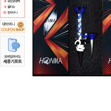
8
보온보냉백
9
물티슈
10
장바구니
대박머니
₩
COUPON
SHOP
모바일에서도
세종기프트