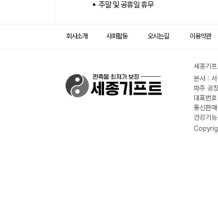
주말 및 공휴일 휴무
회사소개
사회활동
오시는길
이용약관
세종기프트
본사 : 
파주 공장
대표번호 :
통신판매신
건강기능식
Copyrig