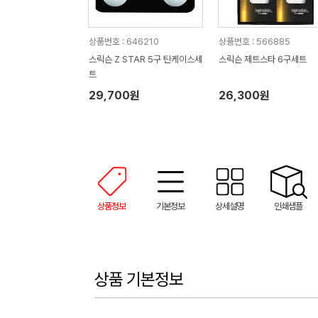
상품번호 : 646210
상품번호 : 566885
스릭슨 Z STAR 5구 틴케이스세
스릭슨 제트스타 6구세트
트
29,700원
26,300원
상품정보
기본정보
상세설명
인쇄샘플
상품 기본정보