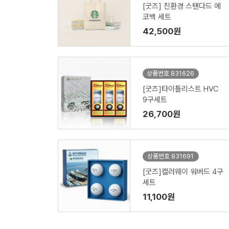
[굿즈] 친환경 스탠다드 에
코백 세트
42,500원
상품번호 831626
[굿즈]타이틀리스트 HVC
9구세트
26,700원
상품번호 831691
[굿즈]캘러웨이 워버드 4구
세트
11,100원