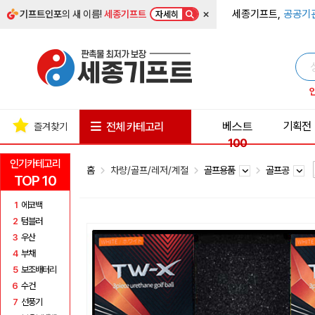
×
세종기프트,
공공기
기프트인포
의 새 이름!
세종기프트
자세히
베스트
기획전
전체 카테고리
즐겨찾기
100
인기카테고리
홈
차량/골프/레저/계절
골프용품
골프공
TOP 10
1
에코백
2
텀블러
3
우산
4
부채
5
보조배터리
6
수건
7
선풍기