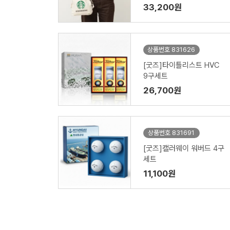
러 )
33,200원
상품번호 831626
[굿즈]타이틀리스트 HVC
9구세트
26,700원
상품번호 831691
[굿즈]캘러웨이 워버드 4구
세트
11,100원