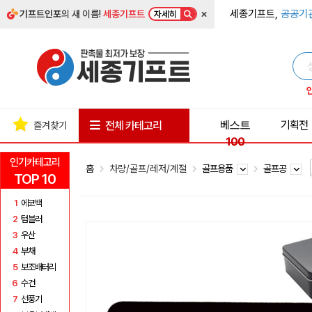
×
세종기프트,
공공기
기프트인포
의 새 이름!
세종기프트
자세히
베스트
기획전
전체 카테고리
즐겨찾기
100
인기카테고리
홈
차량/골프/레저/계절
골프용품
골프공
TOP 10
1
에코백
2
텀블러
3
우산
4
부채
5
보조배터리
6
수건
7
선풍기