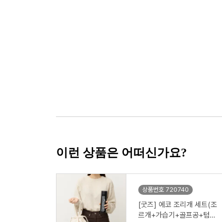
이런 상품은 어떠신가요?
상품번호 720740
[굿즈] 에코 조리개 세트(조
르개+가습기+골프공+텀블