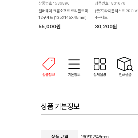
상품번호 : 536896
상품번호 : 831676
캘러웨이 크롬소프트 트리플트랙
[굿즈]타이틀리스트 PRO V
12구세트 (135X145X45mm)
4구세트
55,000원
30,200원
상품정보
기본정보
상세설명
인쇄샘플
상품 기본정보
상품 규격
160*112*48mm