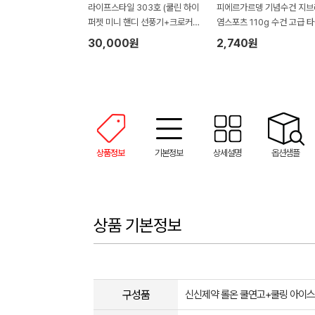
라이프스타일 303호 (쿨린 하이
피에르가르뎅 기념수건 지브
퍼젯 미니 핸디 선풍기+크로커다
염스포츠 110g 수건 고급 
일 퍼스널 라벨 타올+5단 사각
호텔수건
30,000원
2,740원
캡슐 암막 양우산)
상품정보
기본정보
상세설명
옵션샘플
상품 기본정보
구성품
신신제약 롤온 쿨연고+쿨링 아이