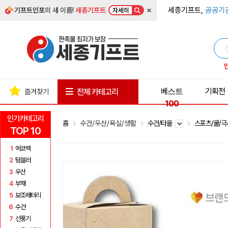
×
세종기프트,
공공기
기프트인포
의 새 이름!
세종기프트
자세히
베스트
기획전
전체 카테고리
즐겨찾기
100
인기카테고리
홈
수건/우산/욕실/생활
수건/타올
스포츠/쿨/
TOP 10
1
에코백
2
텀블러
3
우산
4
부채
5
보조배터리
6
수건
7
선풍기