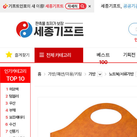
×
세종기프트,
공공기
기프트인포
의 새 이름!
세종기프트
자세히
베스트
기획전
전체 카테고리
즐겨찾기
100
인기카테고리
홈
가방/패션/미용/키링
가방
노트북/서류가방
TOP 10
1
에코백
2
텀블러
3
우산
4
부채
5
보조배터리
6
수건
7
선풍기