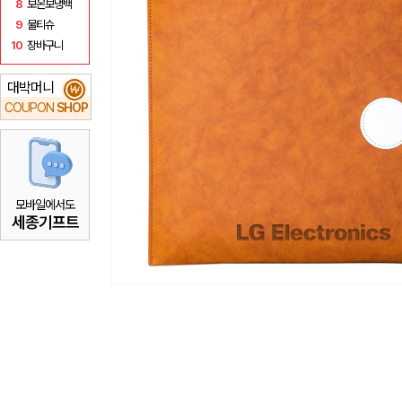
8
보온보냉백
9
물티슈
10
장바구니
대박머니
₩
COUPON
SHOP
모바일에서도
세종기프트