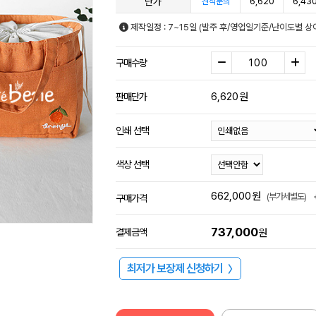
단가
6,620
6,43
견적문의
제작일정 : 7~15일 (발주 후/영업일기준/난이도별 상
구매수량
6,620
원
판매단가
인쇄 선택
색상 선택
662,000
원
(부가세별도)
구매가격
737,000
결제금액
원
최저가 보장제 신청하기
〉