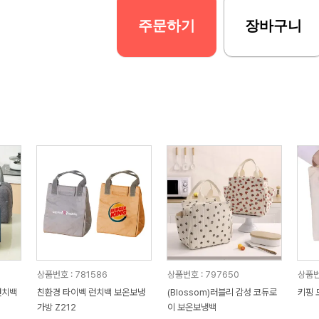
주문하기
장바구니
상품번호 : 781586
상품번호 : 797650
상품번
런치백
친환경 타이벡 런치백 보온보냉
(Blossom)러블리 감성 코듀로
키핑 
가방 Z212
이 보온보냉백