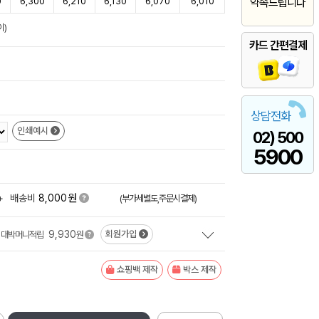
0
6,300
6,210
6,130
6,070
6,010
약속드립니다
이)
카드 간편결제
상담전화
인쇄예시
02) 500
5900
원
+
배송비
8,000
(부가세별도,주문시결제)
9,930
회원가입
대박머니적립
원
쇼핑백 제작
박스 제작