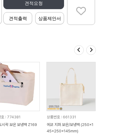
견적요청
견적출력
상품제안서
호 : 774381
상품번호 : 661331
도시락 보온 보냉백 Z169
에코 지퍼 보온/보냉백 (250x1
45x250x145mm)