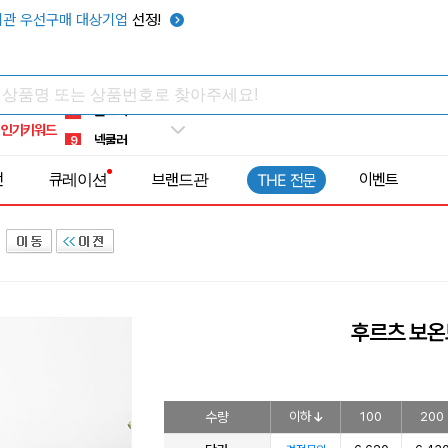
키캡
5
관 우선구매 대상기업
선정!
우산
6
텀블러
7
쿨토시
8
인기키워드
넥쿨러
9
타포린가방
10
전
큐레이션
브랜드관
이벤트
THE 전문
선풍기
1
후르츠 보온
수량
이하
100
200