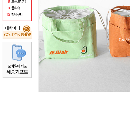
8
보온보냉백
9
물티슈
10
장바구니
대박머니
₩
COUPON
SHOP
모바일에서도
세종기프트