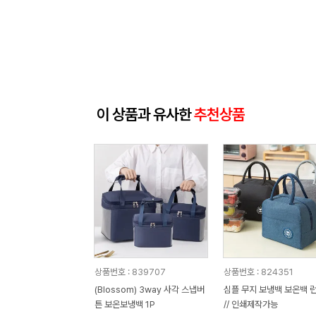
이 상품과 유사한
추천상품
상품번호 : 839707
상품번호 : 824351
(Blossom) 3way 사각 스냅버
심플 무지 보냉백 보온백 
튼 보온보냉백 1P
// 인쇄제작가능