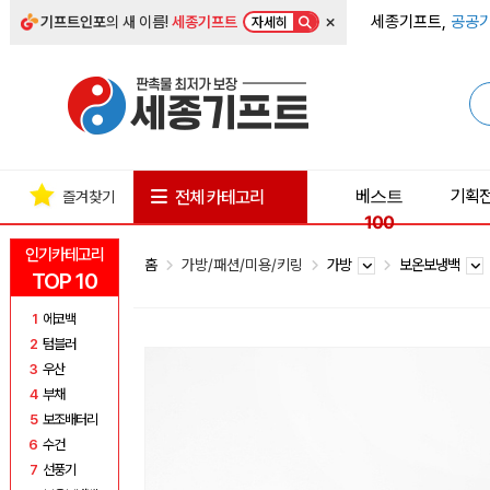
×
세종기프트,
공공기
기프트인포
의 새 이름!
세종기프트
자세히
베스트
기획
전체 카테고리
즐겨찾기
100
인기카테고리
홈
가방/패션/미용/키링
가방
보온보냉백
TOP 10
1
에코백
2
텀블러
3
우산
4
부채
5
보조배터리
6
수건
7
선풍기