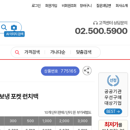
로그인
회원가입
비회원조회
장바구니
질문과답변
회사소개
고객센터 상담문의
02.500.5900
AI 이미지 검색
가격검색
가나다순
맞춤검색
775165
상품번호
공공기관
보냉 포켓 런치백
우선구매
대상기업
BEST →
10개 단위 판매 / 단위: 원 부가세별도
300
500
1,000
2,000
3,000
최저가
를