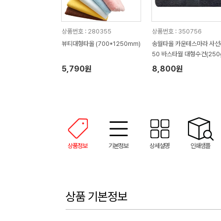
상품번호 : 280355
상품번호 : 350756
뷰티대형타올 (700*1250mm)
송월타올 카운테스마라 사선
50 바스타월 대형수건(250
0*100cm)
5,790원
8,800원
상품정보
기본정보
상세설명
인쇄샘플
상품 기본정보