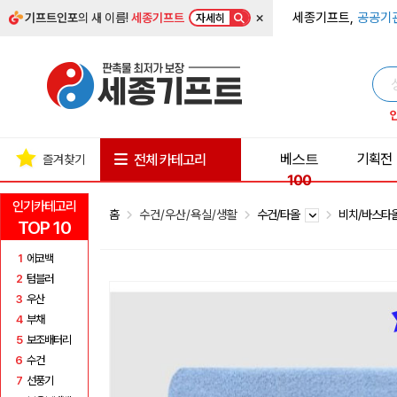
×
세종기프트,
공공기
기프트인포
의 새 이름!
세종기프트
자세히
베스트
기획전
전체 카테고리
즐겨찾기
100
인기카테고리
홈
수건/우산/욕실/생활
수건/타올
비치/바스타
TOP 10
1
에코백
2
텀블러
3
우산
4
부채
5
보조배터리
6
수건
7
선풍기