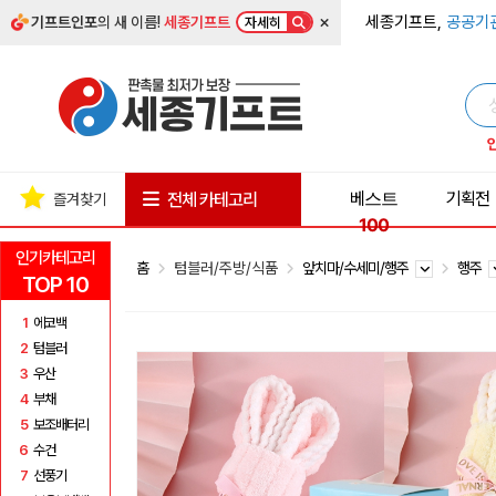
×
세종기프트,
공공기
기프트인포
의 새 이름!
세종기프트
자세히
베스트
기획전
전체 카테고리
즐겨찾기
100
인기카테고리
홈
텀블러/주방/식품
앞치마/수세미/행주
행주
TOP 10
1
에코백
2
텀블러
3
우산
4
부채
5
보조배터리
6
수건
7
선풍기