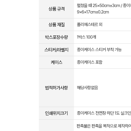
펼쳤을 때 25×50cm±3cm / 종이
상품 규격
9×6×17cm±0.2cm
상품 재질
폴리에스테르 외
박스포장수량
1박스 100개
스티커/라벨지
종이케이스 스티커 부착 가능
케이스
종이케이스 포함
법적허가사항
해당사항없음
인쇄위치크기
종이케이스 전면창 하단 1도 실크인쇄
판촉물은 판촉을 목적으로 제작하여