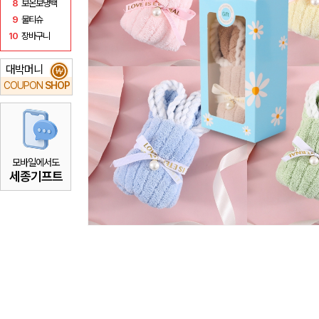
8
보온보냉백
9
물티슈
10
장바구니
대박머니
₩
COUPON
SHOP
모바일에서도
세종기프트