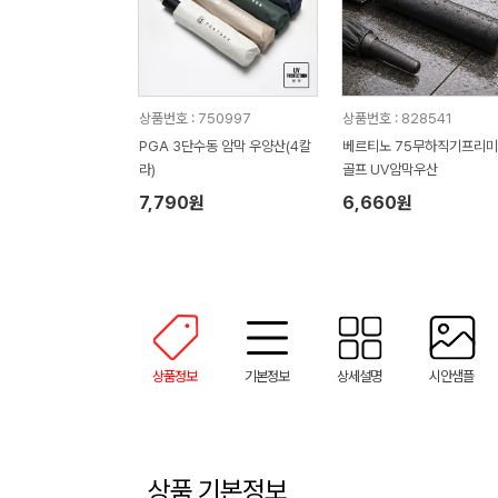
상품번호 : 750997
상품번호 : 828541
PGA 3단수동 암막 우양산(4칼
베르티노 75무하직기프리
라)
골프 UV암막우산
7,790원
6,660원
상품정보
기본정보
상세설명
시안샘플
상품 기본정보