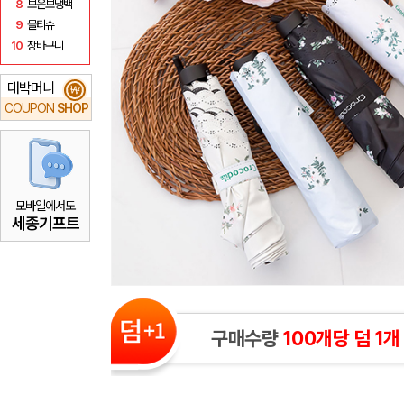
8
보온보냉백
9
물티슈
10
장바구니
대박머니
₩
COUPON
SHOP
모바일에서도
세종기프트
구매수량
100개당 덤 1개