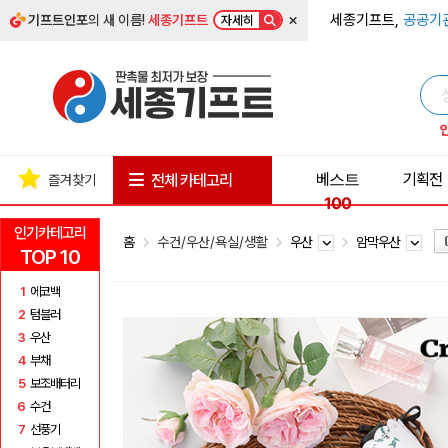
×
세종기프트,
공공기
기프트인포
의 새 이름!
세종기프트
자세히
베스트
기획전
전체 카테고리
즐겨찾기
100
인기카테고리
홈
수건/우산/욕실/생활
우산
암막우산
TOP 10
1
에코백
2
텀블러
3
우산
4
부채
5
보조배터리
6
수건
7
선풍기