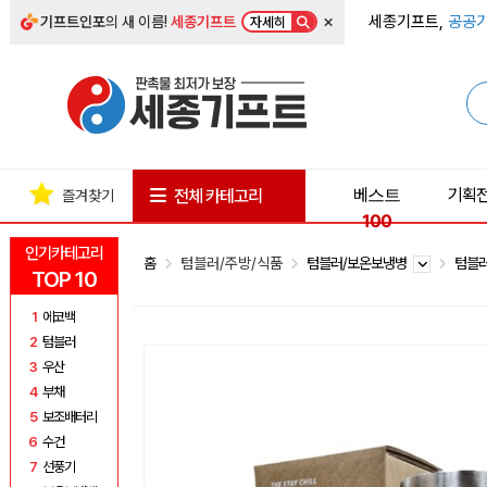
×
세종기프트,
공공기
기프트인포
의 새 이름!
세종기프트
자세히
베스트
기획
전체 카테고리
즐겨찾기
100
인기카테고리
홈
텀블러/주방/식품
텀블러/보온보냉병
텀블
TOP 10
1
에코백
2
텀블러
3
우산
4
부채
5
보조배터리
6
수건
7
선풍기