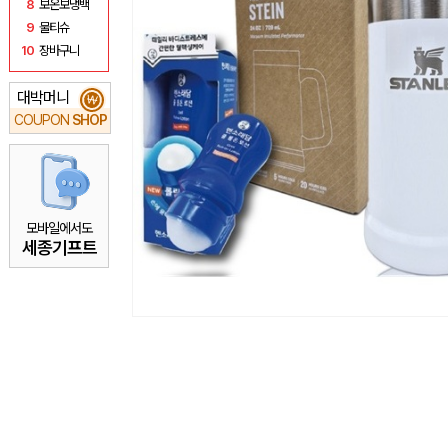
8
보온보냉백
9
물티슈
10
장바구니
대박머니
₩
COUPON
SHOP
모바일에서도
세종기프트