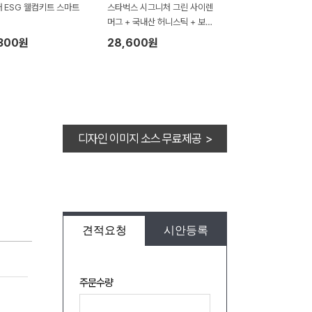
 ESG 웰컴키트 스마트
스타벅스 시그니처 그린 사이렌
머그 + 국내산 허니스틱 + 보자
기포장 세트
,300원
28,600원
디자인 이미지 소스 무료제공 >
견적요청
시안등록
주문수량