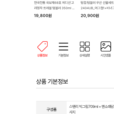
한국전통 국보제68호 에디션 고
텀컵 텀블러 우산 선물세트 
려청자 트레블 텀블러 350ml 도
2404UB_머그컵1+비너
자기 머그 기프팅
니우산1)
19,800원
20,900원
상품정보
기본정보
상세설명
시안샘플
상품 기본정보
스탠리 빅그립709ml + 멘소래담
구성품
사지