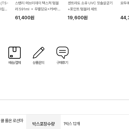
(TS-
스탠리 에브리데이 텍스처 텀블
센트라도 소유 UVC 칫솔살균기
모두애
그립미
러 591ml ＋ 무릎담요+커버1P
+포인트 텀블러 세트
세트
61,400원
19,600원
44
배송/결제
상품문의
구매후기
 쿨 롤온 로션마
박스포장수량
1박스 12개