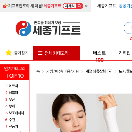
×
세종기프트,
공공기
기프트인포
의 새 이름!
세종기프트
자세히
베스트
기획전
전체 카테고리
즐겨찾기
100
인기카테고리
홈
가방/패션/미용/키링
계절 의류잡화
토시/쿨
TOP 10
1
에코백
2
텀블러
3
우산
4
부채
5
보조배터리
6
수건
7
선풍기