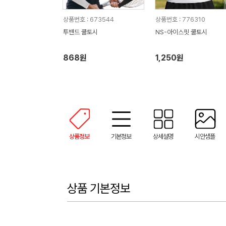
상품번호 : 673544
상품번호 : 776310
투밴드 쿨토시
NS-아이스핏 쿨토시
868원
1,250원
상품정보
기본정보
상세설명
시안샘플
상품 기본정보