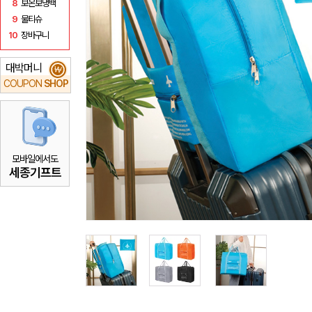
8
보온보냉백
9
물티슈
10
장바구니
대박머니
₩
COUPON
SHOP
모바일에서도
세종기프트