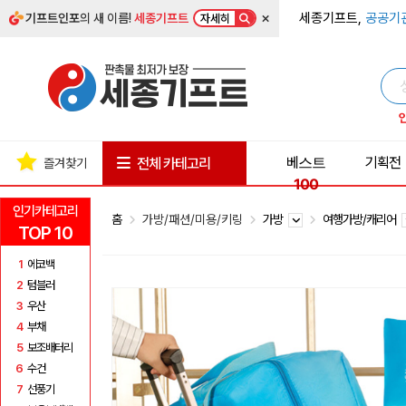
×
세종기프트,
공공기
기프트인포
의 새 이름!
세종기프트
자세히
베스트
기획전
전체 카테고리
즐겨찾기
100
인기카테고리
홈
가방/패션/미용/키링
가방
여행가방/캐리어
TOP 10
1
에코백
2
텀블러
3
우산
4
부채
5
보조배터리
6
수건
7
선풍기