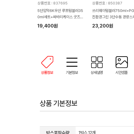
상품번호 : 837695
상품번호 : 850387
5단암막6K우산 루프텀블러35
쓰리웨이텀블러750ml+P
0ml세트+싸바리케이스 굿즈세
친환경그린 3단수동 경량스
트
19,400원
23,200원
상품정보
기본정보
상세설명
시안샘플
상품 기본정보
박스포장수량
1박스 12개