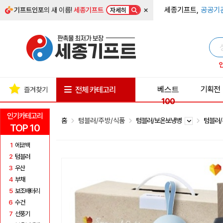
×
세종기프트,
공공기
기프트인포
의 새 이름!
세종기프트
자세히
베스트
기획전
전체 카테고리
즐겨찾기
100
인기카테고리
홈
텀블러/주방/식품
텀블러/보온보냉병
텀블러
TOP 10
1
에코백
2
텀블러
3
우산
4
부채
5
보조배터리
6
수건
7
선풍기