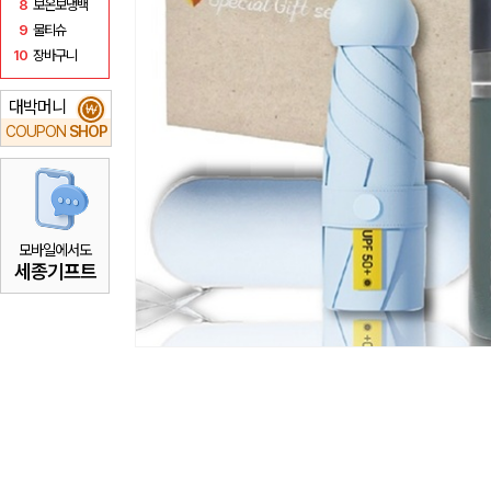
8
보온보냉백
9
물티슈
10
장바구니
대박머니
₩
COUPON
SHOP
모바일에서도
세종기프트