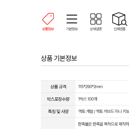
상품정보
기본정보
상세설명
인쇄샘플
상품 기본정보
상품 규격
115*290*2mm
박스포장수량
1박스 100개
특징 및 사양
엑토 개발 / 엑토 커브드 미니 키보드
판촉물은 판촉을 목적으로 제작하