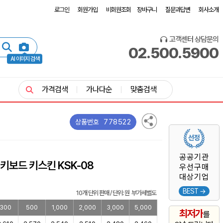
로그인
회원가입
비회원조회
장바구니
질문과답변
회사소개
고객센터 상담문의
02.500.5900
AI 이미지 검색
가격검색
가나다순
맞춤검색
778522
상품번호
공공기관
 키보드 키스킨 KSK-08
우선구매
대상기업
BEST →
10개 단위 판매 / 단위: 원 부가세별도
300
500
1,000
2,000
3,000
5,000
최저가
를