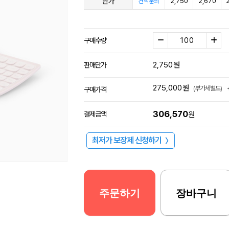
단가
2,750
2,670
견적문의
구매수량
2,750
원
판매단가
275,000
원
(부가세별도)
구매가격
306,570
결제금액
원
최저가 보장제 신청하기
〉
주문하기
장바구니