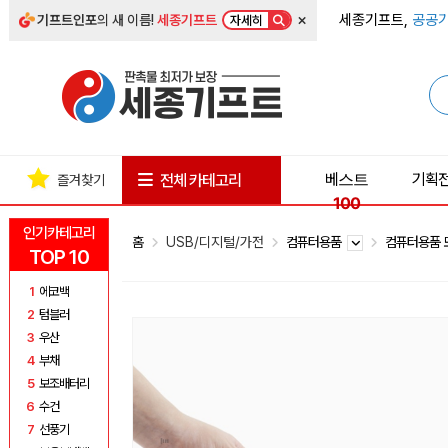
×
세종기프트,
공공기
기프트인포
의 새 이름!
세종기프트
자세히
베스트
기획
전체 카테고리
즐겨찾기
100
인기카테고리
홈
USB/디지털/가전
컴퓨터용품
컴퓨터용품
TOP 10
1
에코백
2
텀블러
3
우산
4
부채
5
보조배터리
6
수건
7
선풍기