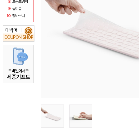
8
보온보냉백
9
물티슈
10
장바구니
대박머니
₩
COUPON
SHOP
모바일에서도
세종기프트