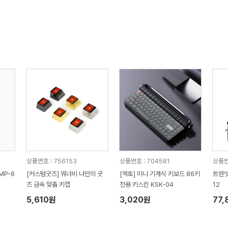
상품번호 : 756153
상품번호 : 704581
상품번호
MP-6
[커스텀굿즈] 워너비 나만의 굿
[엑토] 미니 기계식 키보드 86키
트렌잇
즈 금속 맞춤 키캡
전용 키스킨 KSK-04
12
5,610원
3,020원
77,