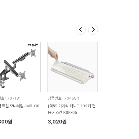
 : 707181
상품번호 : 704584
 듀얼 모니터암 JMB-C0
[엑토] 기계식 키보드 102키 전
용 키스킨 KSK-05
800원
3,020원