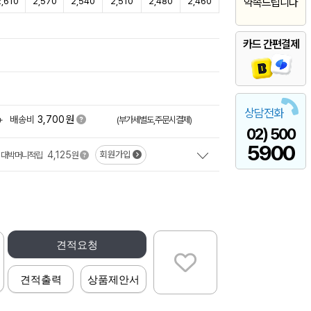
2,610
2,570
2,540
2,510
2,480
2,460
약속드립니다
카드 간편결제
상담전화
원
+
배송비
3,700
(부가세별도,주문시결제)
02) 500
5900
4,125
회원가입
대박머니적립
원
견적요청
견적출력
상품제안서