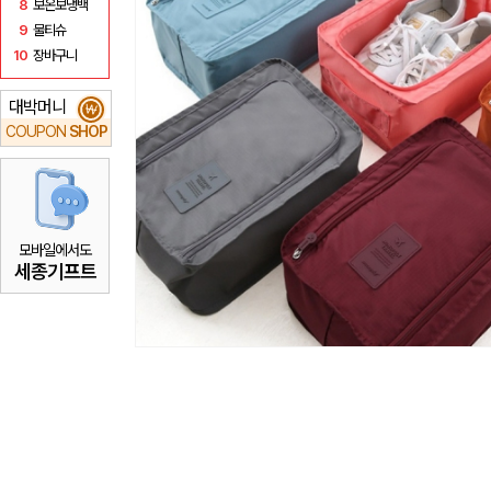
8
보온보냉백
9
물티슈
10
장바구니
대박머니
₩
COUPON
SHOP
모바일에서도
세종기프트