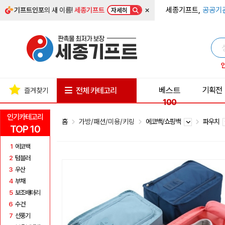
×
세종기프트,
공공기
기프트인포
의 새 이름!
세종기프트
자세히
베스트
기획전
전체 카테고리
즐겨찾기
100
인기카테고리
홈
가방/패션/미용/키링
에코백/쇼핑백
파우치
TOP 10
1
에코백
2
텀블러
3
우산
4
부채
5
보조배터리
6
수건
7
선풍기