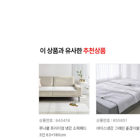
이 상품과 유사한
추천상품
상품번호 : 840418
상품번호 : 855851
루나쿨 프리미엄 냉감 소파패드
아이스냉감 그래핀 홑겹이불
3인 63x180cm