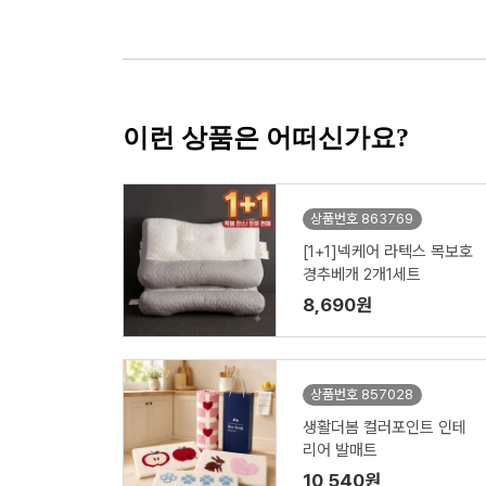
이런 상품은 어떠신가요?
상품번호 863769
[1+1]넥케어 라텍스 목보호
경추베개 2개1세트
8,690원
상품번호 857028
생활더봄 컬러포인트 인테
리어 발매트
10,540원