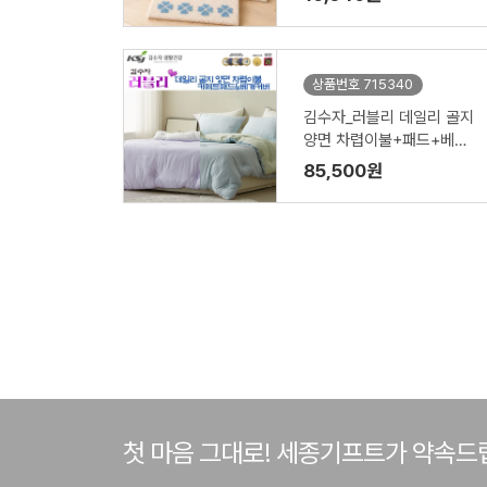
상품번호 715340
김수자_러블리 데일리 골지
양면 차렵이불+패드+베개
커버 세트
85,500원
첫 마음 그대로! 세종기프트가 약속드