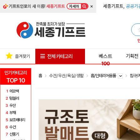
×
세종기프트,
공공기
기프트인포
의 새 이름!
세종기프트
자세히
베스트
기획전
전체 카테고리
즐겨찾기
100
인기카테고리
홈
수건/우산/욕실/생활
홈/인테리어용품
침구/
TOP 10
1
에코백
2
텀블러
3
우산
4
부채
5
보조배터리
6
수건
7
선풍기