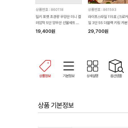
상품번호 : 860118
상품번호 : 861593
밀키 포켓 초경량 우양산 미니 컬
라이프스타일 115호 (크로
러암막 5단 양우산 선물세트 답
일 3단 55 더블랙 키링 카본
례품+무한타올세트 그레이 모달
림 암막 양우산 VIP+쿨링선
19,400원
29,700원
180g 수건세트
기)
상품정보
기본정보
상세설명
옵션샘플
상품 기본정보