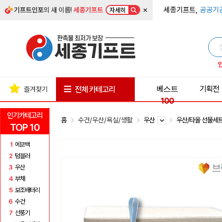
×
세종기프트,
공공기
기프트인포
의 새 이름!
세종기프트
자세히
베스트
기획전
전체 카테고리
즐겨찾기
100
인기카테고리
홈
수건/우산/욕실/생활
우산
우산/타올 선물세
TOP 10
1
에코백
2
텀블러
3
우산
4
부채
5
보조배터리
6
수건
7
선풍기