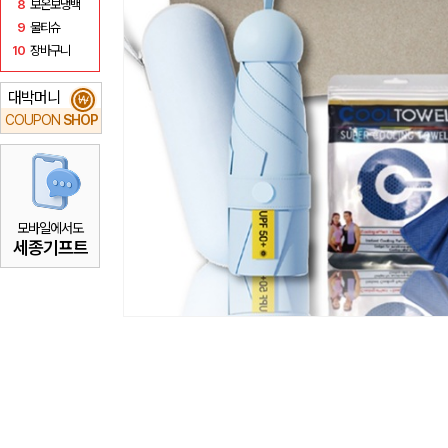
8
보온보냉백
9
물티슈
10
장바구니
대박머니
₩
COUPON
SHOP
모바일에서도
세종기프트