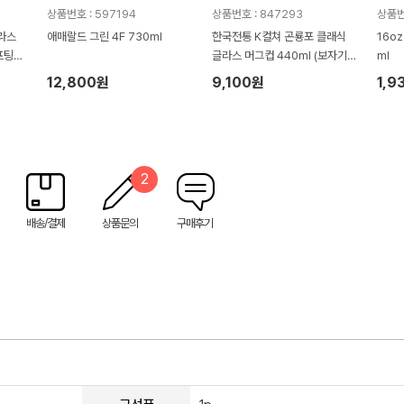
상품번호 : 597194
상품번호 : 847293
상품번
라스
애매랄드 그린 4F 730ml
한국전통 K컬쳐 곤룡포 클래식
16o
프팅
글라스 머그컵 440ml (보자기
ml
포장)
12,800원
9,100원
1,9
2
배송/결제
상품문의
구매후기