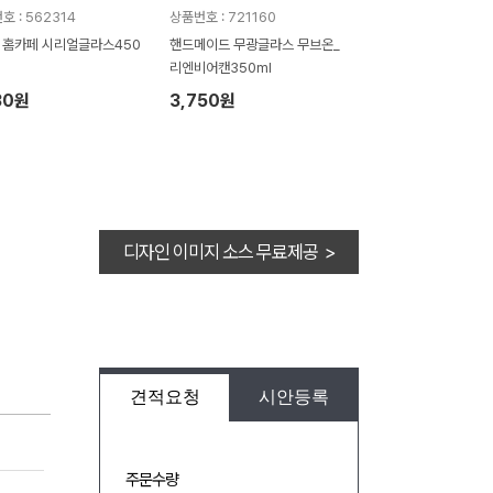
호 : 562314
상품번호 : 721160
z 홈카페 시리얼글라스450
핸드메이드 무광글라스 무브온_
리엔비어캔350ml
30원
3,750원
디자인 이미지 소스 무료제공 >
견적요청
시안등록
주문수량