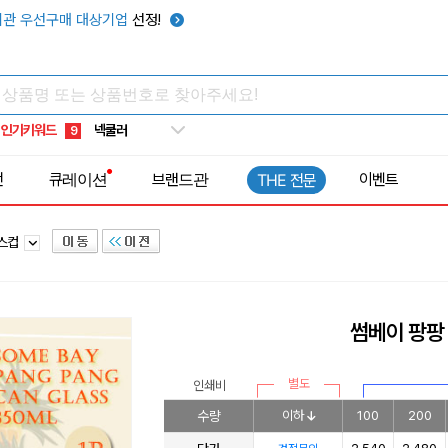
우산
6
관 우선구매 대상기업
선정!
텀블러
7
쿨토시
8
넥쿨러
9
인기키워드
타포린가방
10
선풍기
1
전
큐레이션
브랜드관
이벤트
THE 전문
라스컵
썸베이 팡팡
별도
인쇄비
수량
이하
100
200