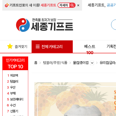
×
세종기프트,
공공기
기프트인포
의 새 이름!
세종기프트
자세히
베스트
기획
전체 카테고리
즐겨찾기
100
인기카테고리
홈
텀블러/주방/식품
물컵/종이컵
유리컵/글
TOP 10
1
에코백
2
텀블러
3
우산
4
부채
5
보조배터리
6
수건
7
선풍기