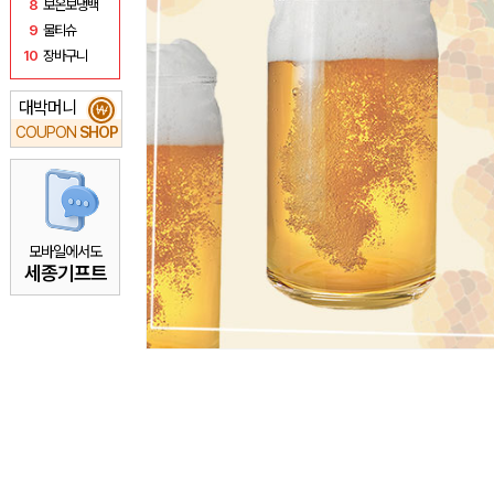
8
보온보냉백
9
물티슈
10
장바구니
대박머니
₩
COUPON
SHOP
모바일에서도
세종기프트