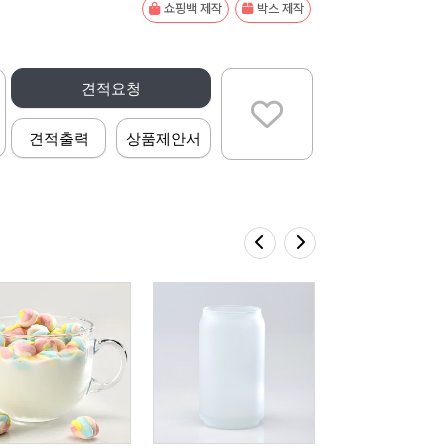
쇼핑백 제작
박스 제작
견적요청
견적출력
상품제안서