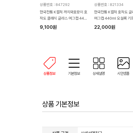
상품번호 : 847292
상품번호 : 821334
한국전통 K컬쳐 까치와호랑이 호
한국전통 K컬쳐 호작도 글
작도 클래식 글라스 머그컵 440
머그컵 440ml 오설록 기
ml (보자기 포장)
(보자기 포장)
9,100원
22,000원
상품정보
기본정보
상세설명
시안샘플
상품 기본정보