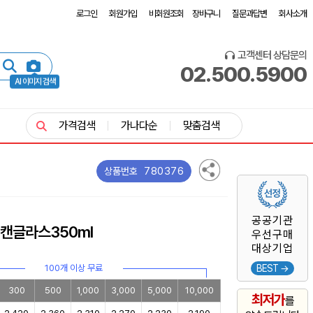
로그인
회원가입
비회원조회
장바구니
질문과답변
회사소개
고객센터 상담문의
02.500.5900
AI 이미지 검색
가격검색
가나다순
맞춤검색
780376
상품번호
공공기관
 캔글라스350ml
우선구매
대상기업
100개 이상 무료
BEST →
300
500
1,000
3,000
5,000
10,000
최저가
를