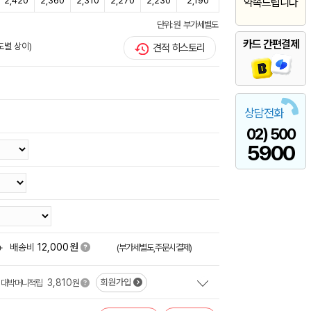
2,420
2,360
2,310
2,270
2,230
2,190
약속드립니다
단위: 원 부가세별도
카드 간편결제
도별 상이)
견적 히스토리
상담전화
02) 500
5900
원
+
배송비
12,000
(부가세별도,주문시결제)
3,810
회원가입
대박머니적립
원