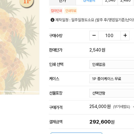
단가
2,540
2,480
견적문의
칼라인쇄
인쇄무료
제작일정 : 일주일정도소요 (발주 후/영업일기준/난이
구매수량
2,540
원
판매단가
인쇄 선택
케이스
선물포장
254,000
원
(부가세별도)
구매가격
292,600
결제금액
원