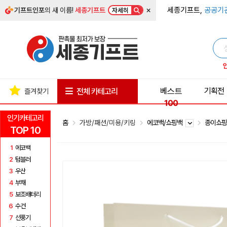
×
세종기프트,
공공기
기프트인포
의 새 이름!
세종기프트
자세히
베스트
기획전
전체 카테고리
즐겨찾기
100
인기카테고리
홈
가방/패션/미용/키링
에코백/쇼핑백
종이쇼
TOP 10
1
에코백
2
텀블러
3
우산
4
부채
5
보조배터리
6
수건
7
선풍기