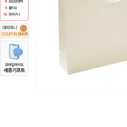
8
보온보냉백
9
물티슈
10
장바구니
대박머니
₩
COUPON
SHOP
모바일에서도
세종기프트