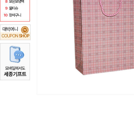
8
보온보냉백
9
물티슈
10
장바구니
대박머니
₩
COUPON
SHOP
모바일에서도
세종기프트