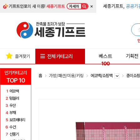
×
세종기프트,
공공기
기프트인포
의 새 이름!
세종기프트
자세히
베스트
기획전
전체 카테고리
즐겨찾기
100
인기카테고리
홈
가방/패션/미용/키링
에코백/쇼핑백
종이쇼
TOP 10
1
에코백
2
텀블러
3
우산
4
부채
5
보조배터리
6
수건
7
선풍기