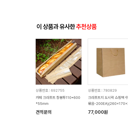
이 상품과 유사한
추천상품
상품번호 : 692755
상품번호 : 780829
카페 크라프트 창봉투110*600
크라프트지 도시락 쇼핑백 中 
*55mm
묶음-200EA)(260x170x
0mm)
견적문의
77,000원