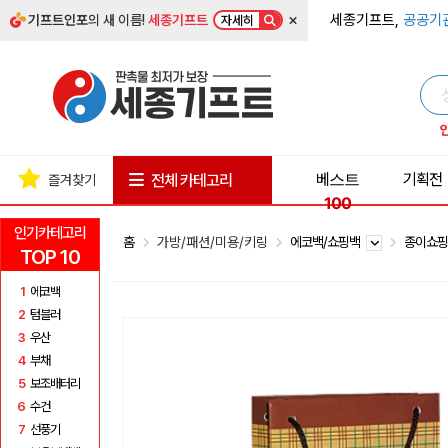
×
세종기프트,
공공기
기프트인포
의 새 이름!
세종기프트
자세히
베스트
기획전
전체 카테고리
즐겨찾기
100
인기카테고리
홈
가방/패션/미용/키링
에코백/쇼핑백
종이쇼
TOP 10
1
에코백
2
텀블러
3
우산
4
부채
5
보조배터리
6
수건
7
선풍기