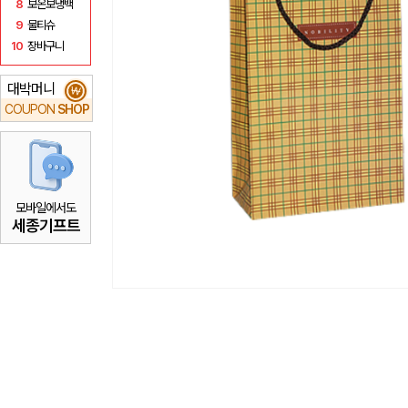
8
보온보냉백
9
물티슈
10
장바구니
대박머니
₩
COUPON
SHOP
모바일에서도
세종기프트