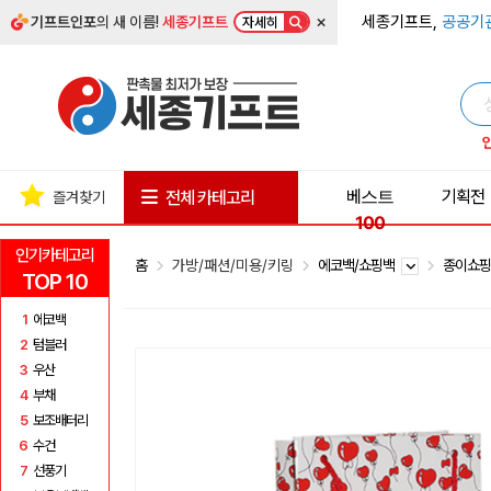
×
세종기프트,
공공기
기프트인포
의 새 이름!
세종기프트
자세히
베스트
기획전
전체 카테고리
즐겨찾기
100
인기카테고리
홈
가방/패션/미용/키링
에코백/쇼핑백
종이쇼
TOP 10
1
에코백
2
텀블러
3
우산
4
부채
5
보조배터리
6
수건
7
선풍기