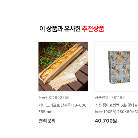
이 상품과 유사한
추천상품
상품번호 : 692755
상품번호 : 781186
카페 크라프트 창봉투110*600
기성 종이쇼핑백 6호(꽃다발) 
*55mm
묶음-100EA)(180x80x3
mm)
견적문의
40,700원