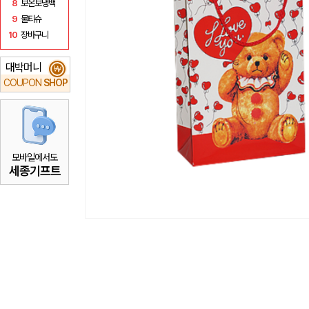
8
보온보냉백
9
물티슈
10
장바구니
대박머니
₩
COUPON
SHOP
모바일에서도
세종기프트