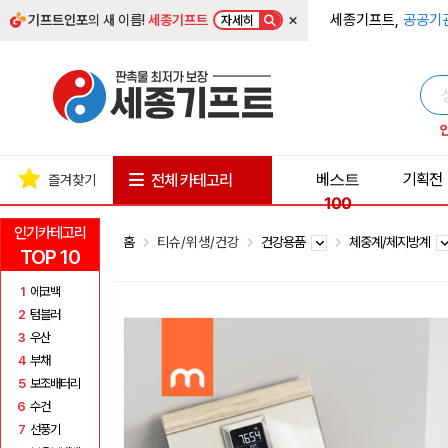
×
세종기프트,
공공기
기프트인포
의 새 이름!
세종기프트
자세히
베스트
기획전
전체 카테고리
즐겨찾기
100
인기카테고리
홈
티슈/위생/건강
건강용품
체중계/체지방계
TOP 10
1
에코백
2
텀블러
3
우산
4
부채
5
보조배터리
6
수건
7
선풍기