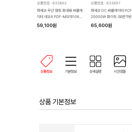
상품번호 : 833862
상품번호 : 833897
파세코 무선 캠핑 휴대용 써큘레
파세코 DC 써큘레이터 PCF
이터 네오6 PDF-MSFB1060
20000W 화이트 /보관가방
리모컨 파우치 C타입
59,100원
65,600원
상품정보
기본정보
상세설명
시안샘플
상품 기본정보