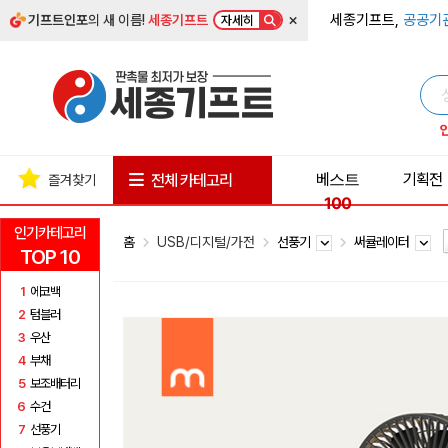
×
세종기프트,
공공기
기프트인포
의 새 이름!
세종기프트
자세히
베스트
기획전
전체 카테고리
즐겨찾기
100
인기카테고리
홈
USB/디지털/가전
선풍기
써큘레이터
TOP 10
1
에코백
2
텀블러
3
우산
4
부채
5
보조배터리
6
수건
7
선풍기