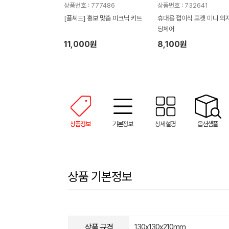
상품번호 : 777486
상품번호 : 732641
[플씨드] 홍보 맞춤 피크닉 키트
휴대용 접이식 포켓 미니 의자
딩체어
11,000원
8,100원
상품정보
기본정보
상세설명
옵션샘플
상품 기본정보
상품 규격
130x130x210mm