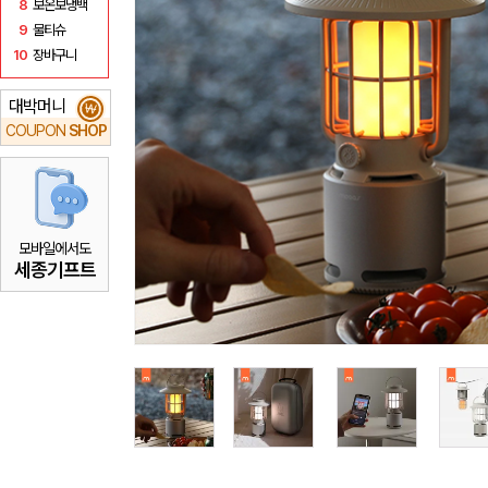
8
보온보냉백
9
물티슈
10
장바구니
대박머니
₩
COUPON
SHOP
모바일에서도
세종기프트