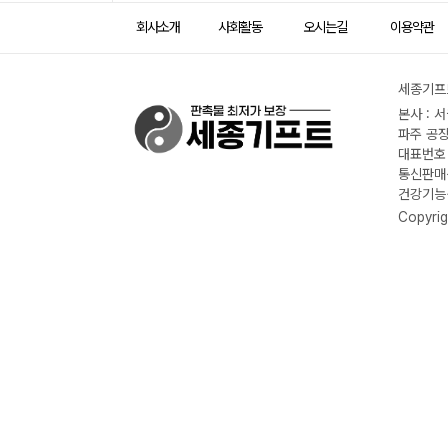
회사소개
사회활동
오시는길
이용약관
세종기프트
본사 : 
파주 공장
대표번호 :
통신판매신
건강기능식
Copyrig