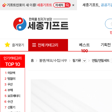
×
세종기프트,
공공기
기프트인포
의 새 이름!
세종기프트
자세히
베스트
기획전
전체 카테고리
즐겨찾기
100
인기카테고리
홈
볼펜/메모/수첩/사무
필기류
연필/연필세트
TOP 10
1
에코백
2
텀블러
3
우산
4
부채
5
보조배터리
6
수건
7
선풍기