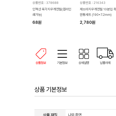
상품번호 : 378688
상품번호 : 216343
인젝션 육각지우개연필(컬러인
제브라지우개연필 10본입 
쇄가능)
원통세트 (190*7.2mm)
68원
2,780원
상품정보
기본정보
상세설명
납품사례
상품 기본정보
상품 재질
나무,흑연