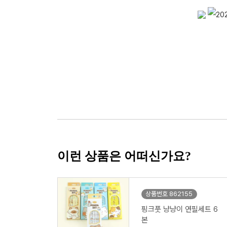
이런 상품은 어떠신가요?
상품번호 862155
핑크풋 냥냥이 연필세트 6
본