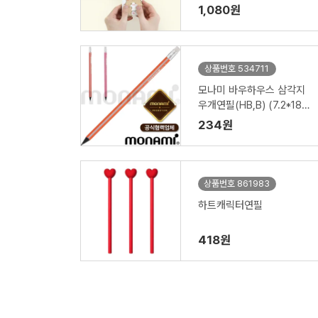
1,080원
상품번호 534711
모나미 바우하우스 삼각지
우개연필(HB,B) (7.2*188
mm) (모나미공식협력업
234원
체)
상품번호 861983
하트캐릭터연필
418원