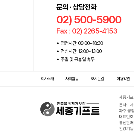
문의 · 상담전화
02) 500-5900
Fax : 02) 2265-4153
영업시간 09:00~18:30
점심시간 12:00~13:00
주말 및 공휴일 휴무
회사소개
사회활동
오시는길
이용약관
세종기프트
본사 : 
파주 공장
대표번호 :
통신판매신
건강기능식