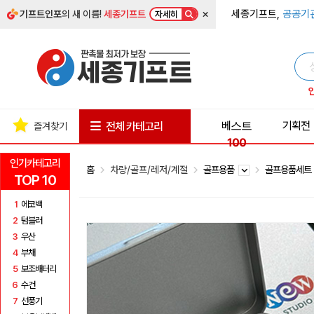
×
세종기프트,
공공기
기프트인포
의 새 이름!
세종기프트
자세히
베스트
기획전
전체 카테고리
즐겨찾기
100
인기카테고리
홈
차량/골프/레저/계절
골프용품
골프용품세
TOP 10
1
에코백
2
텀블러
3
우산
4
부채
5
보조배터리
6
수건
7
선풍기