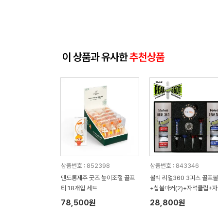
이 상품과 유사한
추천상품
상품번호 : 852398
상품번호 : 843346
맨도롱제주 굿즈 높이조절 골프
볼빅 리얼360 3피스 골프
티 18개입 세트
+칩볼마커(2)+자석클립+
티(2) 세트
78,500원
28,800원