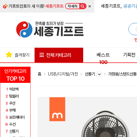
×
세종기프트,
공공기
기프트인포
의 새 이름!
세종기프트
자세히
베스트
기획전
전체 카테고리
즐겨찾기
100
인기카테고리
홈
USB/디지털/가전
선풍기
가정용/스텐드선
TOP 10
1
에코백
2
텀블러
3
우산
4
부채
5
보조배터리
6
수건
7
선풍기