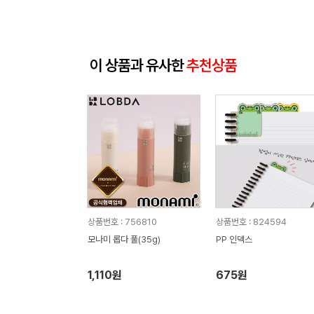
이 상품과 유사한
추천상품
상품번호 : 756810
상품번호 : 824594
모나미 롭다 풀(35g)
PP 인덱스
1,110원
675원