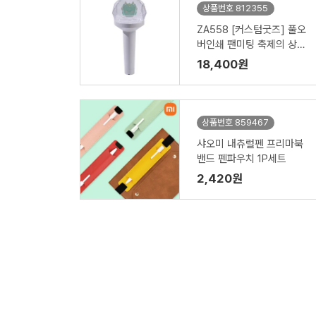
상품번호 812355
ZA558 [커스텀굿즈] 풀오
버인쇄 팬미팅 축제의 상징
응원봉 (박스제작가능)
18,400원
상품번호 859467
샤오미 내츄럴펜 프리마북
밴드 펜파우치 1P세트
2,420원