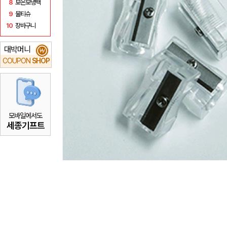
8
보온보냉백
9
물티슈
10
장바구니
대박머니
₩
COUPON
SHOP
모바일에서도
세종기프트