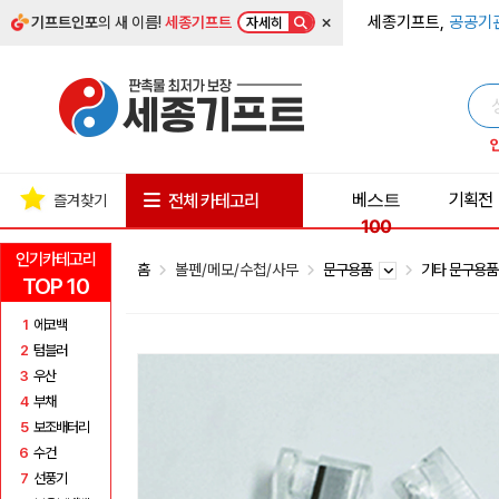
×
세종기프트,
공공기
기프트인포
의 새 이름!
세종기프트
자세히
베스트
기획전
전체 카테고리
즐겨찾기
100
인기카테고리
홈
볼펜/메모/수첩/사무
문구용품
기타 문구용
TOP 10
1
에코백
2
텀블러
3
우산
4
부채
5
보조배터리
6
수건
7
선풍기