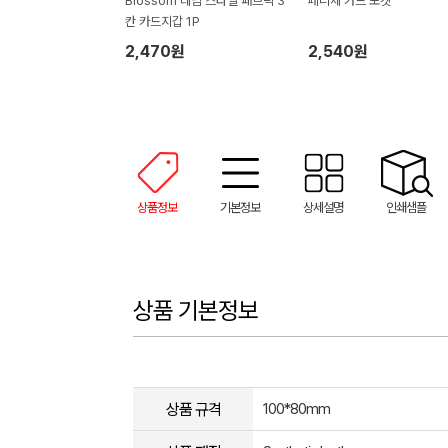
Blossom 데님 스타일 패브릭 3
페니체 카드 포켓
칸 카드지갑 1P
2,470원
2,540원
상품정보
기본정보
상세설명
인쇄샘플
상품 기본정보
상품 규격
100*80mm