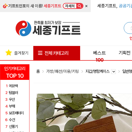
×
세종기프트,
공공기
기프트인포
의 새 이름!
세종기프트
자세히
베스트
기획전
전체 카테고리
즐겨찾기
100
인기카테고리
홈
가방/패션/미용/키링
지갑/명함케이스
일반
TOP 10
1
에코백
2
텀블러
3
우산
4
부채
5
보조배터리
6
수건
7
선풍기