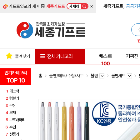
×
세종기프트,
공공기
기프트인포
의 새 이름!
세종기프트
자세히
베스트
기획전
전체 카테고리
즐겨찾기
100
인기카테고리
홈
볼펜/메모/수첩/사무
볼펜
볼펜세트
TOP 10
1
에코백
2
텀블러
3
우산
4
부채
5
보조배터리
6
수건
7
선풍기