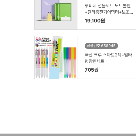
루티네 선물세트 노트볼펜
+컬러충전기어댑터+보조
배터리
19,100원
상품번호 658945
국산 크루 스마트3색+델타
형광펜세트
705원