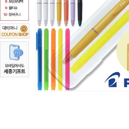
8
보온보냉백
9
물티슈
10
장바구니
대박머니
₩
COUPON
SHOP
모바일에서도
세종기프트