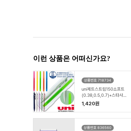
이런 상품은 어떠신가요?
상품번호 718734
uni제트스트림150소프트
(0.38,0.5,0.7)+스타사각
형광펜세트
1,420원
상품번호 836560