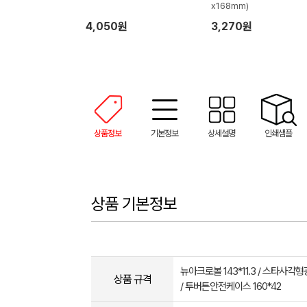
x168mm)
4,050원
3,270원
상품정보
기본정보
상세설명
인쇄샘플
상품 기본정보
뉴아크로볼 143*11.3 / 스타사각형광
상품 규격
/ 투버튼안전케이스 160*42