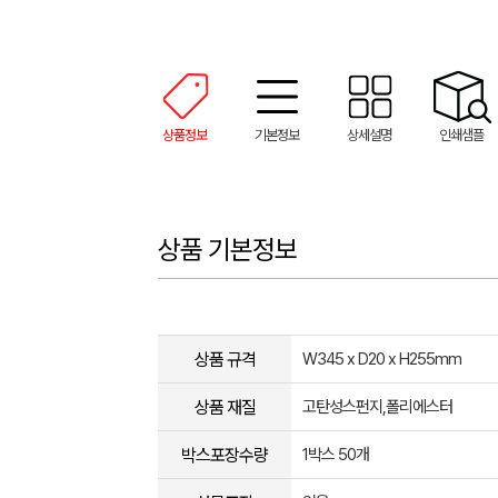
상품정보
기본정보
상세설명
인쇄샘플
상품 기본정보
상품 규격
W345 x D20 x H255mm
상품 재질
고탄성스펀지,폴리에스터
박스포장수량
1박스 50개