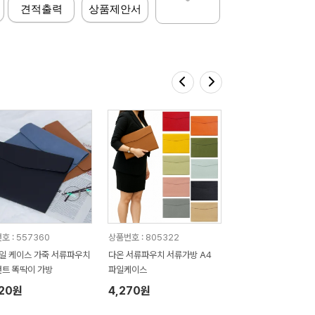
견적출력
상품제안서
호 : 557360
상품번호 : 805322
일 케이스 가죽 서류파우치
다온 서류파우치 서류가방 A4
트 똑딱이 가방
파일케이스
920원
4,270원