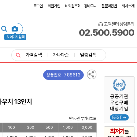
로그인
회원가입
비회원조회
장바구니
질문과답변
회사소개
고객센터 상담문의
02.500.5900
AI 이미지 검색
가격검색
가나다순
맞춤검색
788613
상품번호
공공기관
파우치 13인치
우선구매
대상기업
BEST →
단위: 원 부가세별도
100
300
500
1,000
3,000
최저가
를