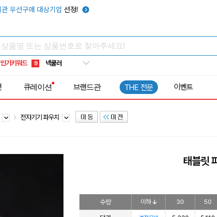
우산
6
관 우선구매 대상기업
선정!
텀블러
7
쿨토시
8
넥쿨러
9
인기키워드
타포린가방
10
선풍기
1
전
큐레이션
브랜드관
이벤트
THE 전문
치
전자기기 파우치
태블릿 
수량
이하
30
50