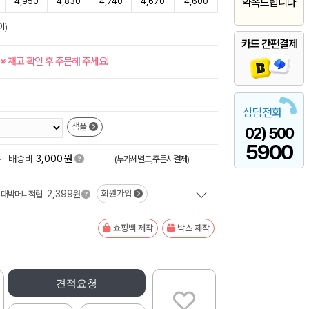
4,950
4,830
4,740
4,670
4,600
약속드립니다
이)
카드 간편결제
※ 재고 확인 후 주문해 주세요!
상담전화
샘플
02) 500
5900
원
+
배송비
3,000
(부가세별도,주문시결제)
2,399
회원가입
대박머니적립
원
쇼핑백 제작
박스 제작
견적요청