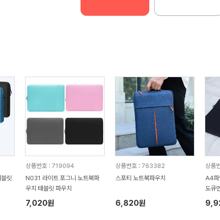
상품번호 : 719094
상품번호 : 763382
상품번
태블릿
N031 라이트 포그니 노트북파
스포티 노트북파우치
A4파
우치 태블릿 파우치
도큐먼
7,020원
6,820원
9,