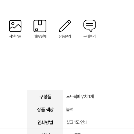
시안샘플
배송/결제
상품문의
구매후기
구성품
노트북파우치 1개
상품 색상
블랙
인쇄방법
실크 1도 인쇄