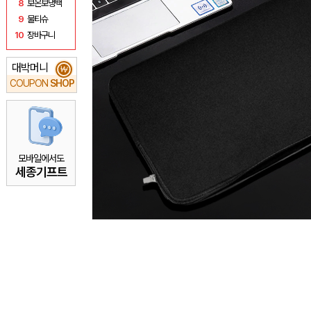
8
보온보냉백
9
물티슈
10
장바구니
대박머니
₩
COUPON
SHOP
모바일에서도
세종기프트