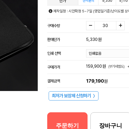
단가
5,330
5,110
견적문의
제작일정 : 시안확정 5~7일 (영업일기준/난이도별 상
구매수량
5,330
원
판매단가
인쇄 선택
159,900
원
(부가세별도)
구매가격
179,190
결제금액
원
최저가 보장제 신청하기
〉
주문하기
장바구니