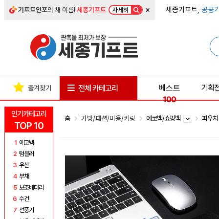
×
세종기프트,
공공기
기프트인포
의 새 이름!
세종기프트
자세히
베스트
기획
전체 카테고리
즐겨찾기
100
인기카테고리
홈
가방/패션/미용/키링
에코백/쇼핑백
파우
TOP 10
1
에코백
2
텀블러
3
우산
4
부채
5
보조배터리
6
수건
7
선풍기