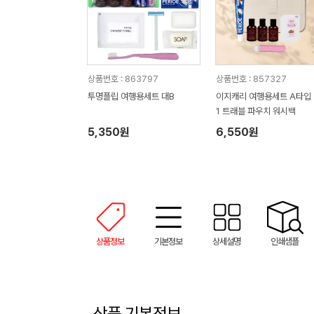
상품번호 : 863797
상품번호 : 857327
투명플립 여행용세트 대B
이지캐리 여행용세트 A타입 3
1 트래블 파우치 워시백
5,350원
6,550원
상품정보
기본정보
상세설명
인쇄샘플
상품 기본정보