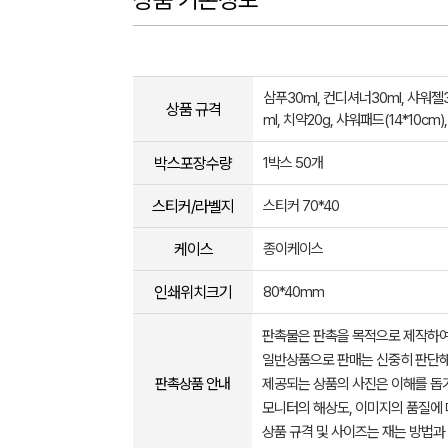
삼푸30ml, 컨디셔너30ml, 샤워젤3
상품 규격
ml, 치약20g, 샤워패드(14*10cm
박스포장수량
1박스 50개
스티커/라벨지
스티커 70*40
케이스
종이케이스
인쇄위치크기
80*40mm
판촉물은 판촉을 목적으로 제작하여
일반상품으로 판매는 신중히 판단해
판촉상품 안내
제공되는 상품의 사진은 이해를 
모니터의 해상도, 이미지의 품질에 
상품 규격 및 사이즈는 재는 방법과