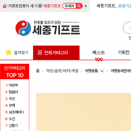
×
세종기프트,
공공기
기프트인포
의 새 이름!
세종기프트
자세히
베스트
기획전
전체 카테고리
즐겨찾기
100
인기카테고리
홈
차량/골프/레저/계절
여행용품
여행용세면
TOP 10
1
에코백
2
텀블러
3
우산
4
부채
5
보조배터리
6
수건
7
선풍기