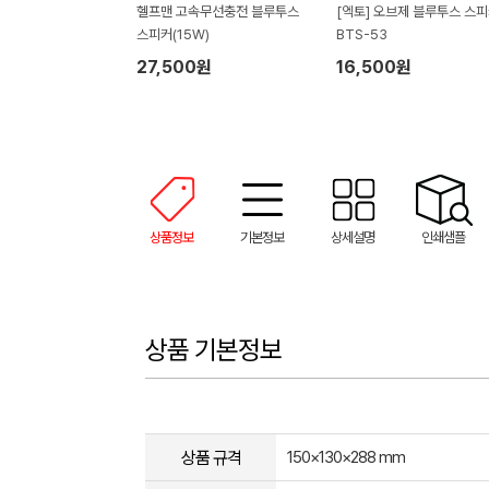
헬프맨 고속무선충전 블루투스
[엑토] 오브제 블루투스 스
스피커(15W)
BTS-53
27,500원
16,500원
상품정보
기본정보
상세설명
인쇄샘플
상품 기본정보
상품 규격
150×130×288 mm