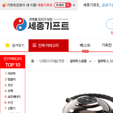
×
세종기프트,
공공기
기프트인포
의 새 이름!
세종기프트
자세히
베스트
기획전
전체 카테고리
즐겨찾기
100
인기카테고리
홈
USB/디지털/가전
블루투스용품
블루투스 
TOP 10
1
에코백
2
텀블러
3
우산
4
부채
5
보조배터리
6
수건
7
선풍기